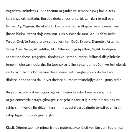
Paganizm, animistik ruh inancının organize ve sembolleşmiş hali olarak
karşımıza çıkmaktadır. Burada doğa unsurları artık tanrıları temsil eder.
Güneş, Ay, Yağmur, Bereket gibi kavramlar tanrısallaşmış ve antomorfizmi
(insan biçimli tanrı) doğurmuştur. Gök Sümer’de Tanrı An, Hitit’te Tarhu-
Teşup, Grek’te Zeus olarak sembolleşirken Doğa Kybele, Demeter, Artemis,
Savaş Ares, Sevgi, Afrodithe, Akıl Athena, Bilgi Apollon, Sağlık Asklepios,
Sanat Hepaistos, tragedya Dionisos vd. sembolleşerek bilimsel disiplinlerin
temelini oluşturmuşlardır. Bu tapınaklar bilim ve sanatın doğum yerleri olarak
varlıklarını Roma Dönemine değin devam ettirmişler sonra da tek tanrılı
dinlere, daha sonra da üniversitelere bilime ve teknolojiye dönüşmüşlerdir
Bu yapılar, animist ve pagan öğelerin resmî tanrılar hiyerarşisi içinde
örgütlenmesiyle ortaya çıkmıştır. Her şehrin tanrısı için özel bir tapınak ve
rahip sınıfı vardı. Bu düzen, tanrının iradesini yeryüzünde temsil eden kral-
rahip figürünü de doğurmuştur.
Klasik Dönem tapınak mimarisinde matematiksel ölçü ve ritm yani toplumsal