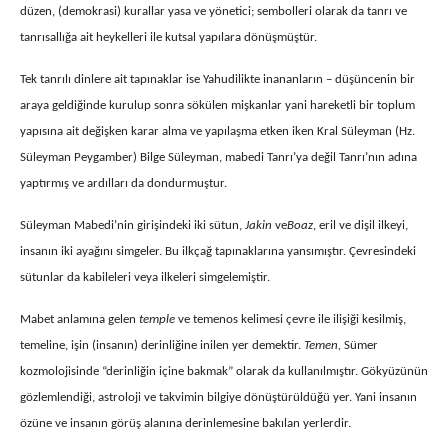
düzen, (demokrasi) kurallar yasa ve yönetici; sembolleri olarak da tanrı ve
tanrısallığa ait heykelleri ile kutsal yapılara dönüşmüştür.
Tek tanrılı dinlere ait tapınaklar ise Yahudilikte inananların – düşüncenin bir
araya geldiğinde kurulup sonra sökülen mişkanlar yani hareketli bir toplum
yapısına ait değişken karar alma ve yapılaşma etken iken Kral Süleyman (Hz.
Süleyman Peygamber) Bilge Süleyman, mabedi Tanrı’ya değil Tanrı’nın adına
yaptırmış ve ardılları da dondurmuştur.
Süleyman Mabedi’nin girişindeki iki sütun,
Jakin
ve
Boaz
, eril ve dişil ilkeyi,
insanın iki ayağını simgeler. Bu ilkçağ tapınaklarına yansımıştır. Çevresindeki
sütunlar da kabileleri veya ilkeleri simgelemiştir.
Mabet anlamına gelen
temple
ve temenos kelimesi çevre ile ilişiği kesilmiş,
temeline, işin (insanın) derinliğine inilen yer demektir.
Temen,
Sümer
kozmolojisinde “derinliğin içine bakmak” olarak da kullanılmıştır. Gökyüzünün
gözlemlendiği, astroloji ve takvimin bilgiye dönüştürüldüğü yer. Yani insanın
özüne ve insanın görüş alanına derinlemesine bakılan yerlerdir.