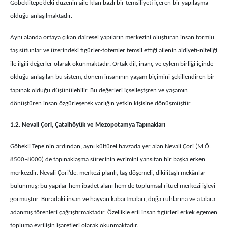
Göbeklitepe’deki düzenin aile-klan bazlı bir temsiliyeti içeren bir yapılaşma
olduğu anlaşılmaktadır.
Aynı alanda ortaya çıkan dairesel yapıların merkezini oluşturan insan formlu
taş sütunlar ve üzerindeki figürler-totemler temsil ettiği ailenin aidiyeti-niteliği
ile ilgili değerler olarak okunmaktadır. Ortak dil, inanç ve eylem birliği içinde
olduğu anlaşılan bu sistem, dönem insanının yaşam biçimini şekillendiren bir
tapınak olduğu düşünülebilir. Bu değerleri içselleştşren ve yaşamın
dönüştüren insan özgürleşerek varlığın yetkin kişisine dönüşmüştür.
1.2. Nevali Çori, Çatalhöyük ve Mezopotamya Tapınakları
Göbekli Tepe'nin ardından, aynı kültürel havzada yer alan Nevali Çori (M.Ö.
8500–8000) de tapınaklaşma sürecinin evrimini yansıtan bir başka erken
merkezdir. Nevali Çori’de, merkezi planlı, taş döşemeli, dikilitaşlı mekânlar
bulunmuş; bu yapılar hem ibadet alanı hem de toplumsal ritüel merkezi işlevi
görmüştür. Buradaki insan ve hayvan kabartmaları, doğa ruhlarına ve atalara
adanmış törenleri çağrıştırmaktadır. Özellikle eril insan figürleri erkek egemen
topluma evrilişin işaretleri olarak okunmaktadır.