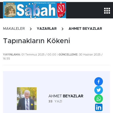
MAKALELER
YAZARLAR
AHMET BEYAZLAR
Tapınakların Kökeni
YAYINLAMA:
01 Temmuz 2025 / 00.00 |
GÜNCELLEME:
30 Haziran 2025 /
16.55
AHMET
BEYAZLAR
33
YAZI