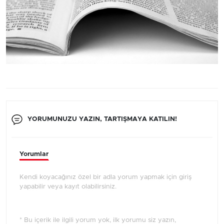
YORUMUNUZU YAZIN, TARTIŞMAYA KATILIN!
Yorumlar
Kendi koyacağınız özel bir adla yorum yapmak için giriş
yapabilir veya kayıt olabilirsiniz.
* Bu içerik ile ilgili yorum yok, ilk yorumu siz yazın,