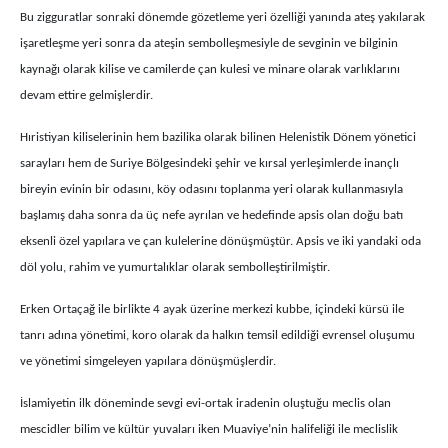
Bu zigguratlar sonraki dönemde gözetleme yeri özelliği yanında ateş yakılarak
işaretleşme yeri sonra da ateşin sembolleşmesiyle de sevginin ve bilginin
kaynağı olarak kilise ve camilerde çan kulesi ve minare olarak varlıklarını
devam ettire gelmişlerdir.
Hıristiyan kiliselerinin hem bazilika olarak bilinen Helenistik Dönem yönetici
sarayları hem de Suriye Bölgesindeki şehir ve kırsal yerleşimlerde inançlı
bireyin evinin bir odasını, köy odasını toplanma yeri olarak kullanmasıyla
başlamış daha sonra da üç nefe ayrılan ve hedefinde apsis olan doğu batı
eksenli özel yapılara ve çan kulelerine dönüşmüştür. Apsis ve iki yandaki oda
döl yolu, rahim ve yumurtalıklar olarak sembolleştirilmiştir.
Erken Ortaçağ ile birlikte 4 ayak üzerine merkezi kubbe, içindeki kürsü ile
tanrı adına yönetimi, koro olarak da halkın temsil edildiği evrensel oluşumu
ve yönetimi simgeleyen yapılara dönüşmüşlerdir.
İslamiyetin ilk döneminde sevgi evi-ortak iradenin oluştuğu meclis olan
mescidler bilim ve kültür yuvaları iken Muaviye’nin halifeliği ile meclislik