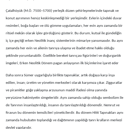
Çatalhöyük (M.Ö. 7500–5700) yerleşik düzen şehirleşmelerinde tapınak ve
konut ayrımının henüz keskinleşmediği bir yerleşimdir. Evlerin içindeki duvar
resimleri, boğa başları ve ölü gömme uygulamaları, her evin aynı zamanda bir
ritüel mekân olarak işlev gördüğünü gösterir. Bu durum, kutsal ile gündeliğin
iç içe geçtiği erken Neolitik inanç sistemlerinin mimariye yansımasıdır. Bu aynı
zamanda her evin ve ailenin tanrıya ulaşma ve ibadet etme hakkı olduğu
şeklinde yorumlanabilir. Özellikle bereket tanrıçası figürinleri ve doğurganlık
imgeleri, Erken Neolitik Dönem pagan anlayışının ilk biçimlerine işaret eder
Daha sonra Sümer uygarlığıyla birlikte tapınaklar, artık doğaya karşı inşa
edilen, insan; üretim ve yönetim merkezleri olarak karşımıza çıkar. Zigguratlar
ve piramitler göğe yaklaşma arzusunun maddi ifadesi olma yanında
yeryüzüne hakimiyetin simgeleridir. Aynı zamanda sahip olduğu sembolizm ile
de Tanrının insanlaştırıldığı, insanın da tanrılaştırıldığı dönemdir. Nemrut ve
firavun bu dönemin temsilcileri yöneticilerdir. Bu dönem Hitit Tapınakları aynı
zamanda hububatın toplandığı ve dağıtımının yapıldığı tanrı kralların merkezi
devlet yapılarıdır.