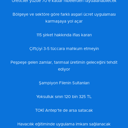
Üreticiler yüzde 70’e kadar hibelerden faydalanabilecek
Bölgeye ve sektöre göre farklı asgari ücret uygulaması
karmaşaya yol açar
115 şirket hakkında iflas kararı
Çiftçiyi 3-5 tüccara mahkum etmeyin
Peşpeşe gelen zamlar, tarımsal üretimin geleceğini tehdit
ediyor
Şampiyon Filenin Sultanları
Yoksulluk sınırı 120 bin 325 TL
TOKİ Antep’te de arsa satacak
Havacılık eğitiminde uygulama imkanı sağlanacak