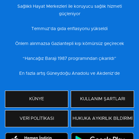
Sağlıklı Hayat Merkezleri ile koruyucu sağlık hizmeti
güçleniyor
Temmuz’da gıda enflasyonu yükseldi
Önlem alınmazsa Gaziantepli kışı kömürsüz geçirecek
“Hancağız Barajı 1987 programından çıkarıldı”
En fazla artış Güneydoğu Anadolu ve Akdeniz’de
KÜNYE
KULLANIM ŞARTLARI
VERİ POLİTİKASI
HUKUKA AYKIRILIK BİLDİRİMİ