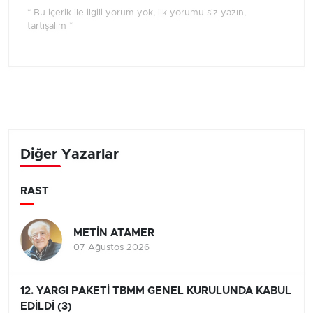
* Bu içerik ile ilgili yorum yok, ilk yorumu siz yazın,
tartışalım *
Diğer Yazarlar
RAST
METİN ATAMER
07 Ağustos 2026
12. YARGI PAKETİ TBMM GENEL KURULUNDA KABUL
EDİLDİ (3)