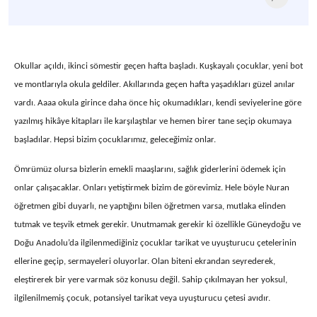
Okullar açıldı, ikinci sömestir geçen hafta başladı. Kuşkayalı çocuklar, yeni bot
ve montlarıyla okula geldiler. Akıllarında geçen hafta yaşadıkları güzel anılar
vardı. Aaaa okula girince daha önce hiç okumadıkları, kendi seviyelerine göre
yazılmış hikâye kitapları ile karşılaştılar ve hemen birer tane seçip okumaya
başladılar. Hepsi bizim çocuklarımız, geleceğimiz onlar.
Ömrümüz olursa bizlerin emekli maaşlarını, sağlık giderlerini ödemek için
onlar çalışacaklar. Onları yetiştirmek bizim de görevimiz. Hele böyle Nuran
öğretmen gibi duyarlı, ne yaptığını bilen öğretmen varsa, mutlaka elinden
tutmak ve teşvik etmek gerekir. Unutmamak gerekir ki özellikle Güneydoğu ve
Doğu Anadolu’da ilgilenmediğiniz çocuklar tarikat ve uyuşturucu çetelerinin
ellerine geçip, sermayeleri oluyorlar. Olan biteni ekrandan seyrederek,
eleştirerek bir yere varmak söz konusu değil. Sahip çıkılmayan her yoksul,
ilgilenilmemiş çocuk, potansiyel tarikat veya uyuşturucu çetesi avıdır.