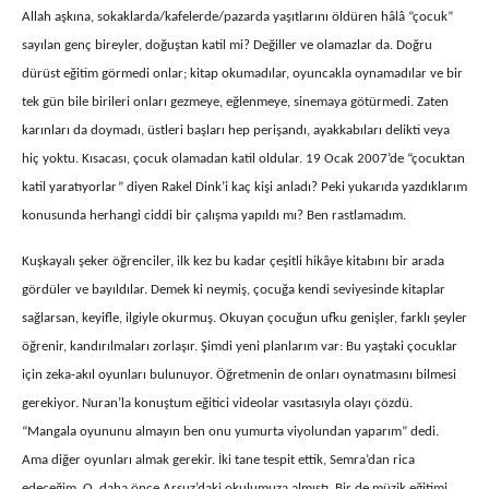
Allah aşkına, sokaklarda/kafelerde/pazarda yaşıtlarını öldüren hâlâ “çocuk”
sayılan genç bireyler, doğuştan katil mi? Değiller ve olamazlar da. Doğru
dürüst eğitim görmedi onlar; kitap okumadılar, oyuncakla oynamadılar ve bir
tek gün bile birileri onları gezmeye, eğlenmeye, sinemaya götürmedi. Zaten
karınları da doymadı, üstleri başları hep perişandı, ayakkabıları delikti veya
hiç yoktu. Kısacası, çocuk olamadan katil oldular. 19 Ocak 2007’de “çocuktan
katil yaratıyorlar” diyen Rakel Dink’i kaç kişi anladı? Peki yukarıda yazdıklarım
konusunda herhangi ciddi bir çalışma yapıldı mı? Ben rastlamadım.
Kuşkayalı şeker öğrenciler, ilk kez bu kadar çeşitli hikâye kitabını bir arada
gördüler ve bayıldılar. Demek ki neymiş, çocuğa kendi seviyesinde kitaplar
sağlarsan, keyifle, ilgiyle okurmuş. Okuyan çocuğun ufku genişler, farklı şeyler
öğrenir, kandırılmaları zorlaşır. Şimdi yeni planlarım var: Bu yaştaki çocuklar
için zeka-akıl oyunları bulunuyor. Öğretmenin de onları oynatmasını bilmesi
gerekiyor. Nuran’la konuştum eğitici videolar vasıtasıyla olayı çözdü.
“Mangala oyununu almayın ben onu yumurta viyolundan yaparım” dedi.
Ama diğer oyunları almak gerekir. İki tane tespit ettik, Semra’dan rica
edeceğim. O, daha önce Arsuz’daki okulumuza almıştı. Bir de müzik eğitimi