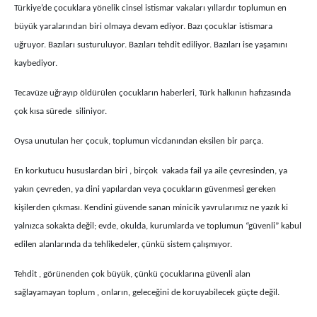
Türkiye’de çocuklara yönelik cinsel istismar vakaları yıllardır toplumun en
büyük yaralarından biri olmaya devam ediyor. Bazı çocuklar istismara
uğruyor. Bazıları susturuluyor. Bazıları tehdit ediliyor. Bazıları ise yaşamını
kaybediyor.
Tecavüze uğrayıp öldürülen çocukların haberleri, Türk halkının hafızasında
çok kısa sürede siliniyor.
Oysa unutulan her çocuk, toplumun vicdanından eksilen bir parça.
En korkutucu hususlardan biri , birçok vakada fail ya aile çevresinden, ya
yakın çevreden, ya dini yapılardan veya çocukların güvenmesi gereken
kişilerden çıkması. Kendini güvende sanan minicik yavrularımız ne yazık ki
yalnızca sokakta değil; evde, okulda, kurumlarda ve toplumun “güvenli” kabul
edilen alanlarında da tehlikedeler, çünkü sistem çalışmıyor.
Tehdit , görünenden çok büyük, çünkü çocuklarına güvenli alan
sağlayamayan toplum , onların, geleceğini de koruyabilecek güçte değil.