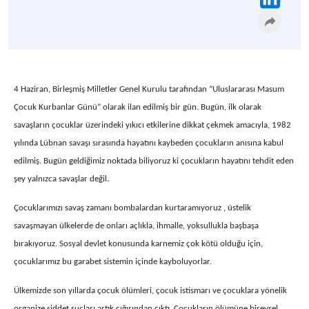
4 Haziran, Birleşmiş Milletler Genel Kurulu tarafından “Uluslararası Masum
Çocuk Kurbanlar Günü” olarak ilan edilmiş bir gün. Bugün, ilk olarak
savaşların çocuklar üzerindeki yıkıcı etkilerine dikkat çekmek amacıyla, 1982
yılında Lübnan savaşı sırasında hayatını kaybeden çocukların anısına kabul
edilmiş. Bugün geldiğimiz noktada biliyoruz ki çocukların hayatını tehdit eden
şey yalnızca savaşlar değil.
Çocuklarımızı savaş zamanı bombalardan kurtaramıyoruz , üstelik
savaşmayan ülkelerde de onları açlıkla, ihmalle, yoksullukla başbaşa
bırakıyoruz. Sosyal devlet konusunda karnemiz çok kötü olduğu için,
çocuklarımız bu garabet sistemin içinde kayboluyorlar.
Ülkemizde son yıllarda çocuk ölümleri, çocuk istismarı ve çocuklara yönelik
organize şiddet suçları artık çığırından çıktı. Çocukların ölümüne bireysel