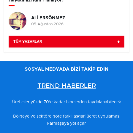
Hayatımızı Kim Planlıyor?
ALİ ERSÖNMEZ
05 Ağustos 2026
TÜM YAZARLAR
SOSYAL MEDYADA BİZİ TAKİP EDİN
TREND HABERLER
Üreticiler yüzde 70’e kadar hibelerden faydalanabilecek
Bölgeye ve sektöre göre farklı asgari ücret uygulaması
karmaşaya yol açar