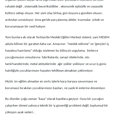
cehalet değil , sistematik beceriksizlikler , ekonomik eşitsizlik ve cezasızlık
kültürü sebep oluyor. Her yeni olay birkaç gün boyunca gündem oluyor;
ardından unutuluyor. Ama geride parçalanmış aileler, travmalar, ürkek ve
korunamayan bir nesil kalıyor.
Tüm bunlara ek olarak Türkiye’de Mesleki Eğitim Merkezi sistemi, yani MESEM
adıyla bilinen bir garabet daha var. Amacının “meslek edinme” ve “gençleri iş
hayatına hazırlama” olduğu söylenen bu bilinçsiz uygulama, binlerce
çocuğumuzun omuzlarına fabrikalarda, sanayi sitelerinde, oto
tamirhanelerinde, metal atölyelerinde ağır yükler yüklüyor ve ucuz iş günü
hainliğiyle çocuklarımızın hayatını tehlikeye atmaktan çekinmiyor.
Hiçbir ön eğitim almadan en zorlu işlerle karşı karşıya savunmasız ve
korumasız bırakılan çocuklarımızın bazıları, ne yazık ki evlerine dönemiyor.
Bu ölümler çoğu zaman “kaza” olarak kayıtlara geçiyor. Oysa bir çocuğun
çalışırken ölmesi yalnızca teknik bir iş güvenliği problemi değil, toplumsal bir
çöküşün ayak sesleri…