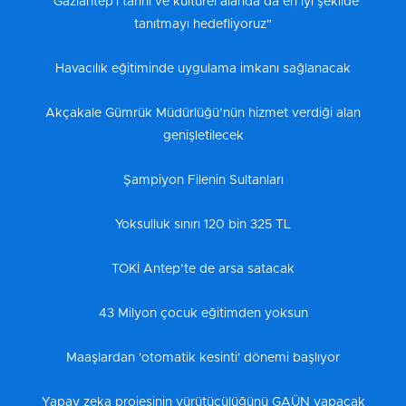
“Gaziantep'i tarihi ve kültürel alanda da en iyi şekilde
tanıtmayı hedefliyoruz"
Havacılık eğitiminde uygulama imkanı sağlanacak
Akçakale Gümrük Müdürlüğü’nün hizmet verdiği alan
genişletilecek
Şampiyon Filenin Sultanları
Yoksulluk sınırı 120 bin 325 TL
TOKİ Antep’te de arsa satacak
43 Milyon çocuk eğitimden yoksun
Maaşlardan 'otomatik kesinti' dönemi başlıyor
Yapay zeka projesinin yürütücülüğünü GAÜN yapacak