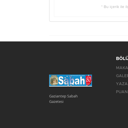
* Bu içerik ile 
BÖL
MAKA
GALE
YAZA
PUAN
Gaziantep Sabah
Gazetesi