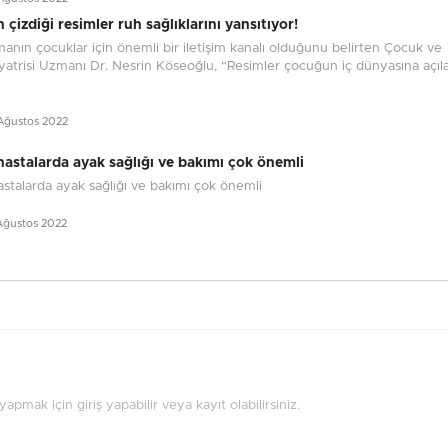
 çizdiği resimler ruh sağlıklarını yansıtıyor!
nın çocuklar için önemli bir iletişim kanalı olduğunu belirten Çocuk ve
yatrisi Uzmanı Dr. Nesrin Köseoğlu, “Resimler çocuğun iç dünyasına açıl
Ağustos 2022
hastalarda ayak sağlığı ve bakımı çok önemli
astalarda ayak sağlığı ve bakımı çok önemli
Ağustos 2022
pmak için giriş yapabilir veya kayıt olabilirsiniz.