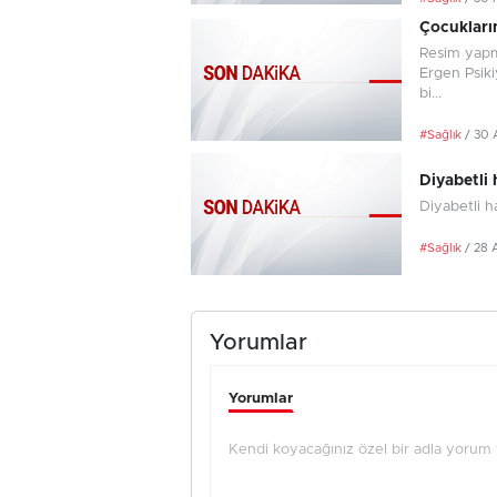
Çocukların
Resim yapma
Ergen Psiki
bi...
#Sağlık
/ 30 
Diyabetli 
Diyabetli h
#Sağlık
/ 28 
Yorumlar
Yorumlar
Kendi koyacağınız özel bir adla yorum ya