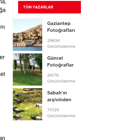
ma,
TÜM YAZARLAR
ığa
Gaziantep
nı
Fotoğrafları
29634
Görüntülenme
er
Güncel
Fotoğraflar
sel
26176
Görüntülenme
Sabah'ın
arşivinden
70126
Görüntülenme
an