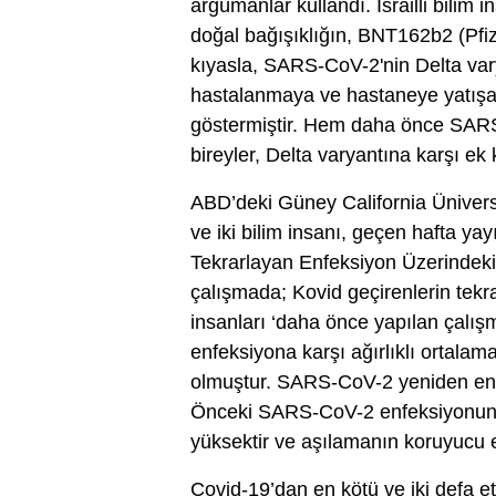
argümanlar kullandı. İsrailli bilim
doğal bağışıklığın, BNT162b2 (Pfiz
kıyasla, SARS-CoV-2'nin Delta vary
hastalanmaya ve hastaneye yatışa 
göstermiştir. Hem daha önce SARS-
bireyler, Delta varyantına karşı ek 
ABD’deki Güney California Ünivers
ve iki bilim insanı, geçen hafta 
Tekrarlayan Enfeksiyon Üzerindeki 
çalışmada; Kovid geçirenlerin tekra
insanları ‘daha önce yapılan çalışm
enfeksiyona karşı ağırlıklı ortala
olmuştur. SARS-CoV-2 yeniden enf
Önceki SARS-CoV-2 enfeksiyonunun
yüksektir ve aşılamanın koruyucu e
Covid-19’dan en kötü ve iki defa e