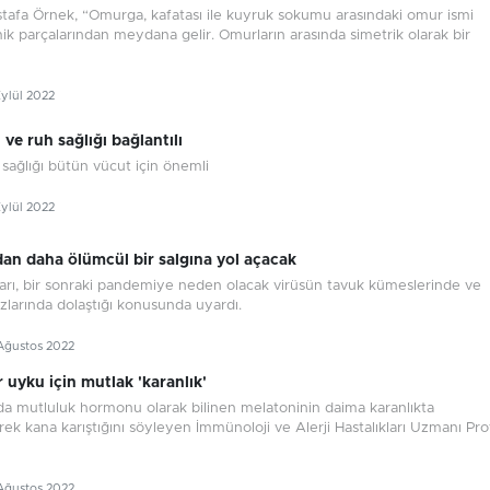
stafa Örnek, “Omurga, kafatası ile kuyruk sokumu arasındaki omur ismi
ik parçalarından meydana gelir. Omurların arasında simetrik olarak bir
Eylül 2022
ı ve ruh sağlığı bağlantılı
 sağlığı bütün vücut için önemli
Eylül 2022
dan daha ölümcül bir salgına yol açacak
ları, bir sonraki pandemiye neden olacak virüsün tavuk kümeslerinde ve
larında dolaştığı konusunda uyardı.
Ağustos 2022
ir uyku için mutlak 'karanlık'
da mutluluk hormonu olarak bilinen melatoninin daima karanlıkta
ek kana karıştığını söyleyen İmmünoloji ve Alerji Hastalıkları Uzmanı Pro
Ağustos 2022