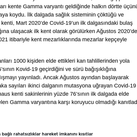
çları kente Gamma varyantı geldiğinde halkın dörtte üçün
aya koydu. İlk dalgada sağlık sisteminin çöktüğü ve
 kenti, Mart 2020’de Covid-19’un ilk dalgasındaki bulaş
ığına ulaşacak ilk kent olarak görülürken Ağustos 2020’d
021 itibariyle kent mezarlıklarında mezarlar kepçeyle
ları 1000 kişiden elde ettikleri kan tahlillerinden yola
’sının Kovid-19 geçirdiğini ve sürü bağışıklığına
alışmayı yayınladı. Ancak Ağustos ayından başlayarak
ka sayıları ikinci dalganın mutasyona uğrayan Covid-19
us kenti sakinlerinin yüzde 76’sının ilk dalgada elde
a gelen Gamma varyantına karşı koruyucu olmadığı kanıtlad
ağlı rahatsızlıklar hareket imkanını kısıtlar