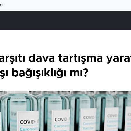
sı
rşıtı dava tartışma yara
şı bağışıklığı mı?