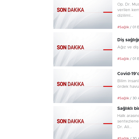
Op. Dr. Mu
verilen kem
diziliml...
#Sağlık
/ 01 
Diş sağlığ
Ağız ve diş
#Sağlık
/ 01 
Covid-19'
Bilim insan
ördek havuz
#Sağlık
/ 30 
Sağlıklı b
Halk arasın
sentezlener
Dr. Ali...
#Sağlık
/ 30 