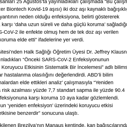
 insanları 25 Ağustos’ta yayınladıkları çalışmada “Bu çalış
er Biontech Kovid-19 aşısı) iki doz aşı kaynaklı bağışıkl
antının neden olduğu enfeksiyona, belirti göstererek
karşı ‘daha uzun süreli ve daha güçlü koruma’ sağladığı
CoV-2 ile enfekte olmuş hem de tek doz aşı verilen
koruma elde etti” ifadelerine yer verdi.
itesi’nden Halk Sağlığı Öğretim Üyesi Dr. Jeffrey Klausn
yayınladıkları “Önceki SARS-CoV-2 Enfeksiyonunun
Koruyucu Etkisinin Sistematik Bir İncelemesi” adlı bilim
r hastalanma olasılığını değerlendirdi. ABD’li bilim
alardan elde ettikleri analiz’ çalışmasıyla “Yeniden
ma risk azalması yüzde 7,7 standart sapma ile yüzde 90.4
eksiyonuna karşı koruma 10 aya kadar gözlemlendi.
 ‘yeniden enfeksiyon’ üzerindeki koruyucu etkisi
tkisine benzerdir” sonucuna ulaştı.
tkilenen Brezilya’nın Manaus kentinde, kan bağışçılarınd