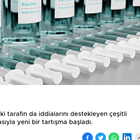
Birçok uyku hastalığının
En ucuz sigara 120 TL,
tan...
pa...
ki tarafın da iddialarını destekleyen çeşitli
sıyla yeni bir tartışma başladı.