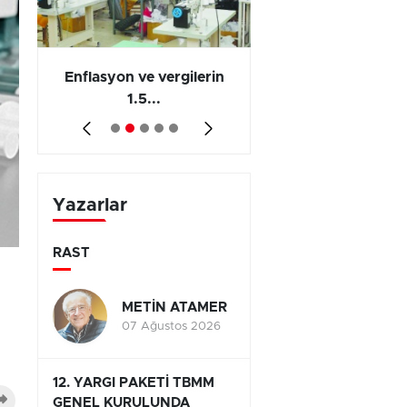
 en
Enflasyon ve vergilerin
Barış yatırımı, üre
1.5...
ve...
Yazarlar
RAST
METİN ATAMER
07 Ağustos 2026
12. YARGI PAKETİ TBMM
GENEL KURULUNDA