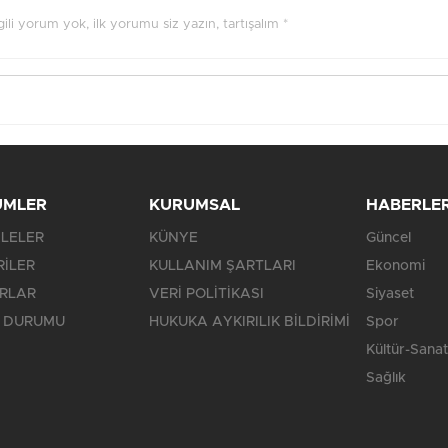
ilgili yorum yok, ilk yorumu siz yazın, tartışalım *
ÜMLER
KURUMSAL
HABERLE
LELER
KÜNYE
Güncel
RİLER
KULLANIM ŞARTLARI
Ekonomi
RLAR
VERİ POLİTİKASI
Siyaset
 DURUMU
HUKUKA AYKIRILIK BİLDİRİMİ
Spor
Kültür-Sanat
Sağlık