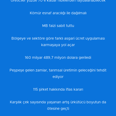
Üreticiler yüzde 70’e kadar hibelerden faydalanabilecek
Kömür esnaf aracılığı ile dağılmalı
MB faizi sabit tuttu
Bölgeye ve sektöre göre farklı asgari ücret uygulaması
karmaşaya yol açar
160 milyar 489,7 milyon dolara geriledi
Peşpeşe gelen zamlar, tarımsal üretimin geleceğini tehdit
ediyor
115 şirket hakkında iflas kararı
Karşılık çek sayısında yaşanan artış ürkütücü boyutun da
ötesine geçti