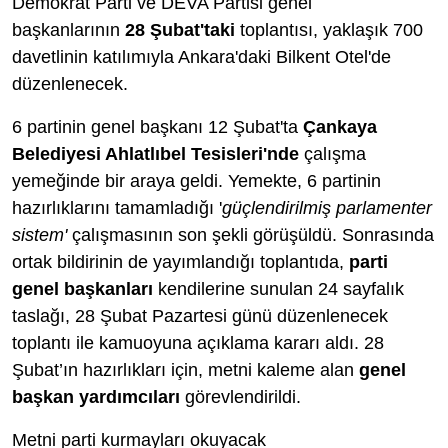
Demokrat Parti ve DEVA Partisi genel
başkanlarının
28 Şubat'taki
toplantısı, yaklaşık 700
davetlinin katılımıyla Ankara'daki Bilkent Otel'de
düzenlenecek.
6 partinin genel başkanı 12 Şubat'ta
Çankaya
Belediyesi Ahlatlıbel Tesisleri'nde
çalışma
yemeğinde bir araya geldi. Yemekte, 6 partinin
hazırlıklarını tamamladığı '
güçlendirilmiş parlamenter
sistem'
çalışmasının son şekli görüşüldü. Sonrasında
ortak bildirinin de yayımlandığı toplantıda,
parti
genel başkanları
kendilerine sunulan 24 sayfalık
taslağı, 28 Şubat Pazartesi günü düzenlenecek
toplantı ile kamuoyuna açıklama kararı aldı. 28
Şubat’ın hazırlıkları için, metni kaleme alan
genel
başkan yardımcıları
görevlendirildi.
Metni parti kurmayları okuyacak