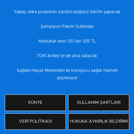
Yapay zeka projesinin yürütücülüğünü GAÜN yapacak
Şampiyon Filenin Sultanları
Yoksulluk sınırı 120 bin 325 TL
TOKİ Antep’te de arsa satacak
Sağlıklı Hayat Merkezleri ile koruyucu sağlık hizmeti
güçleniyor
KÜNYE
KULLANIM ŞARTLARI
VERİ POLİTİKASI
HUKUKA AYKIRILIK BİLDİRİMİ