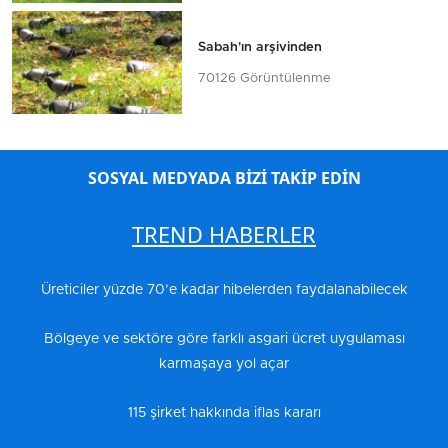
Sabah'ın arşivinden
70126 Görüntülenme
SOSYAL MEDYADA BİZİ TAKİP EDİN
TREND HABERLER
Üreticiler yüzde 70’e kadar hibelerden faydalanabilecek
Bölgeye ve sektöre göre farklı asgari ücret uygulaması
karmaşaya yol açar
115 şirket hakkında iflas kararı