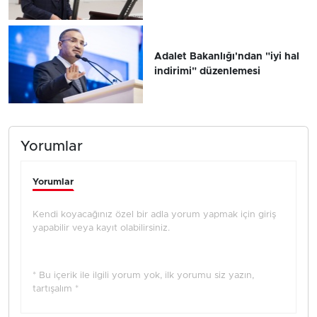
Adalet Bakanlığı'ndan "iyi hal
indirimi" düzenlemesi
Yorumlar
Yorumlar
Kendi koyacağınız özel bir adla yorum yapmak için giriş
yapabilir veya kayıt olabilirsiniz.
* Bu içerik ile ilgili yorum yok, ilk yorumu siz yazın,
tartışalım *