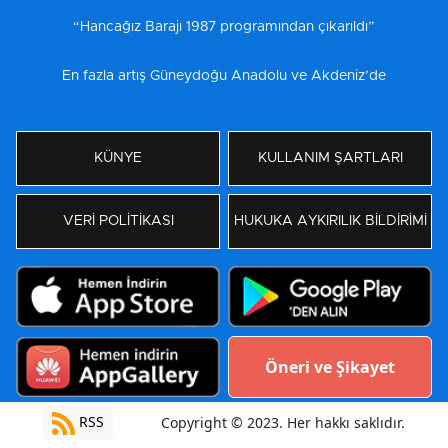
“Hancağız Barajı 1987 programından çıkarıldı”
En fazla artış Güneydoğu Anadolu ve Akdeniz’de
KÜNYE
KULLANIM ŞARTLARI
VERİ POLİTİKASI
HUKUKA AYKIRILIK BİLDİRİMİ
Öneri ve Şikayet
RSS
Copyright © 2023. Her hakkı saklıdır.