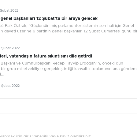
 Şubat 2022
 genel başkanları 12 Şubat'ta bir araya gelecek
 Faik Öztrak, “Güçlendirilmiş parlamenter sistemin son hali için Genel
n daveti üzerine 6 partinin genel başkanları 12 Şubat Cumartesi günü bi
6 Şubat 2022
leri, vatandaşın fatura sıkıntısını dile getirdi
Başkanı ve Cumhurbaşkanı Recep Tayyip Erdoğan’ın, önceki gün
 bir grup milletvekiliyle gerçekleştirdiği kahvaltılı toplantının ana gündem
..
4 Şubat 2022
pmak için giriş yapabilir veya kayıt olabilirsiniz.