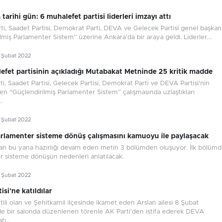
tarihi gün: 6 muhalefet partisi liderleri imzayı attı
rti, Saadet Partisi, Demokrat Parti, DEVA ve Gelecek Partisi genel başkanl
lmiş Parlamenter Sistem'' üzerine Ankara'da bir araya geldi. Liderler...
8 Şubat 2022
lefet partisinin açıkladığı Mutabakat Metninde 25 kritik madde
rti, Saadet Partisi, Gelecek Partisi, Demokrat Parti ve DEVA Partisi'nin
ren “Güçlendirilmiş Parlamenter Sistem” çalışmasında uzlaştıkları
.
8 Şubat 2022
parlamenter sisteme dönüş çalışmasını kamuoyu ile paylaşacak
an bu yana hazırlığı devam eden metin 3 bölümden oluşuyor. İlk bölüm
r sisteme dönüşün nedenleri anlatılacak.
7 Şubat 2022
si’ne katıldılar
tili olan ve Şehitkamil ilçesinde ikamet eden Arslan ailesi 8 Şubat
de bir salonda düzenlenen törenle AK Parti’den istifa ederek DEVA
tı...