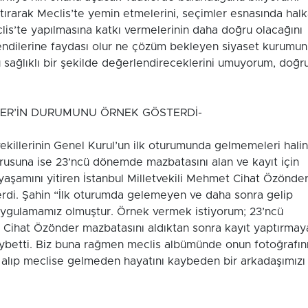
ptırarak Meclis’te yemin etmelerini, seçimler esnasında hal
lis’te yapılmasına katkı vermelerinin daha doğru olacağını
ndilerine faydası olur ne çözüm bekleyen siyaset kurumu
u sağlıklı bir şekilde değerlendireceklerini umuyorum, doğr
ER’İN DURUMUNU ÖRNEK GÖSTERDİ-
vekillerinin Genel Kurul’un ilk oturumunda gelmemeleri hali
orusuna ise 23’ncü dönemde mazbatasını alan ve kayıt için
yaşamını yitiren İstanbul Milletvekili Mehmet Cihat Özönder
rdi. Şahin “İlk oturumda gelemeyen ve daha sonra gelip
n uygulamamız olmuştur. Örnek vermek istiyorum; 23’ncü
Cihat Özönder mazbatasını aldıktan sonra kayıt yaptırmay
kaybetti. Biz buna rağmen meclis albümünde onun fotoğrafın
 alıp meclise gelmeden hayatını kaybeden bir arkadaşımızı