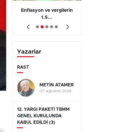
 en
Enflasyon ve vergilerin
Barış yatırımı, üre
1.5...
ve...
Yazarlar
RAST
METİN ATAMER
07 Ağustos 2026
12. YARGI PAKETİ TBMM
GENEL KURULUNDA
KABUL EDİLDİ (3)