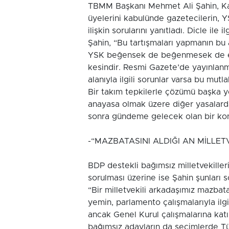
TBMM Başkanı Mehmet Ali Şahin, Ka
üyelerini kabulünde gazetecilerin, Y
ilişkin sorularını yanıtladı. Dicle ile
Şahin, “Bu tartışmaları yapmanın bu
YSK beğensek de beğenmesek de eleş
kesindir. Resmi Gazete’de yayınlanm
alanıyla ilgili sorunlar varsa bu m
Bir takım tepkilerle çözümü başka 
anayasa olmak üzere diğer yasalarda
sonra gündeme gelecek olan bir ko
-“MAZBATASINI ALDIĞI AN MİLLETV
BDP destekli bağımsız milletvekiller
sorulması üzerine ise Şahin şunları s
“Bir milletvekili arkadaşımız mazbata
yemin, parlamento çalışmalarıyla ilgi
ancak Genel Kurul çalışmalarına katı
bağımsız adayların da seçimlerde T