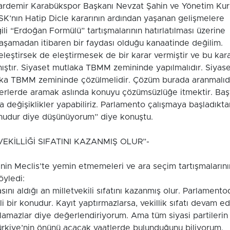
rdemir Karabükspor Başkanı Nevzat Şahin ve Yönetim Kur
SK’nın Hatip Dicle kararının ardından yaşanan gelişmelere
 ilgili “Erdoğan Formülü” tartışmalarının hatırlatılması üzerine
 aşamadan itibaren bir faydası olduğu kanaatinde değilim.
tirsek de eleştirmesek de bir karar vermiştir ve bu kar
ıştır. Siyaset mutlaka TBMM zemininde yapılmalıdır. Siyase
utlaka TBMM zemininde çözülmelidir. Çözüm burada aranmalıdı
yerlerde aramak aslında konuyu çözümsüzlüğe itmektir. Baş
 değişiklikler yapabiliriz. Parlamento çalışmaya başladıkta
nudur diye düşünüyorum” diye konuştu.
EKİLLİĞİ SIFATINI KAZANMIŞ OLUR”-
inin Meclis’te yemin etmemeleri ve ara seçim tartışmalarını
öyledi:
sını aldığı an milletvekili sıfatını kazanmış olur. Parlamento
li bir konudur. Kayıt yaptırmazlarsa, vekillik sıfatı devam e
lamazlar diye değerlendiriyorum. Ama tüm siyasi partilerin
ürkiye’nin önünü açacak vaatlerde bulunduğunu biliyorum.