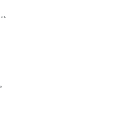
arı,
de