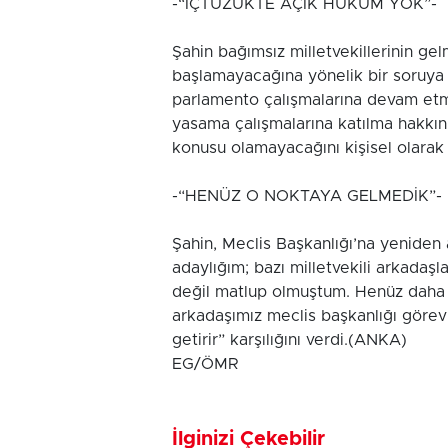
-“İÇTÜZÜKTE AÇIK HÜKÜM YOK”-
Şahin bağımsız milletvekillerinin g
başlamayacağına yönelik bir soruya
parlamento çalışmalarına devam etme
yasama çalışmalarına katılma hakkın
konusu olamayacağını kişisel olarak 
-“HENÜZ O NOKTAYA GELMEDİK”-
Şahin, Meclis Başkanlığı’na yenide
adaylığım; bazı milletvekili arkadaşl
değil matlup olmuştum. Henüz daha
arkadaşımız meclis başkanlığı görevi
getirir” karşılığını verdi.(ANKA)
EG/ÖMR
İlginizi Çekebilir