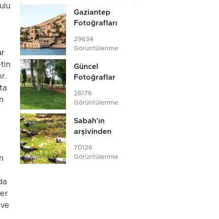
ulu
Gaziantep
Fotoğrafları
29634
Görüntülenme
ar
tin
Güncel
r.
Fotoğraflar
ta
26176
n
Görüntülenme
Sabah'ın
arşivinden
70126
Görüntülenme
n
da
der
 ve