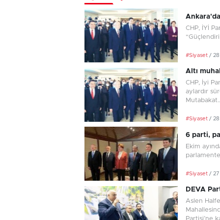
Ankara'da 
CHP, İYİ Pa
“Güçlendiri
#Siyaset
/ 2
Altı muha
CHP, İyi Pa
aylardır sü
Mutabakat..
#Siyaset
/ 2
6 parti, 
Ekim ayınd
parlamente
#Siyaset
/ 2
DEVA Parti
Aslen Halfe
Mahallesin
Partisi’ne ka