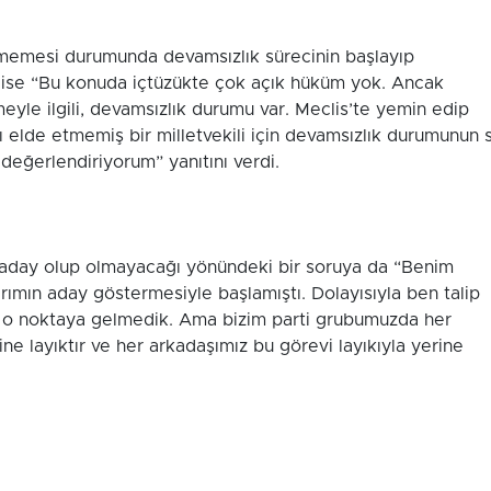
elmemesi durumunda devamsızlık sürecinin başlayıp
 ise “Bu konuda içtüzükte çok açık hüküm yok. Ancak
yle ilgili, devamsızlık durumu var. Meclis’te yemin edip
ı elde etmemiş bir milletvekili için devamsızlık durumunun 
değerlendiriyorum” yanıtını verdi.
n aday olup olmayacağı yönündeki bir soruya da “Benim
arımın aday göstermesiyle başlamıştı. Dolayısıyla ben talip
 o noktaya gelmedik. Ama bizim parti grubumuzda her
ne layıktır ve her arkadaşımız bu görevi layıkıyla yerine