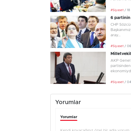
#Siyaset
/ 18
6 partinin
CHP Sözcüsü
Başkanımızı
aray...
#Siyaset
/ 0
Milletvekil
AKP Genel 
partisinden
ekonomiydi.
#Siyaset
/ 0
Yorumlar
Yorumlar
Kendi koyacağınız özel bir adla yorum ya