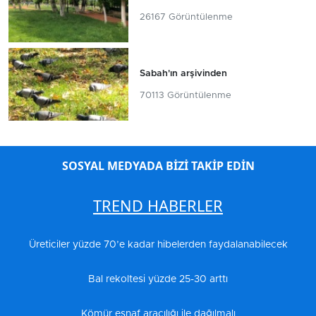
26167 Görüntülenme
Sabah'ın arşivinden
70113 Görüntülenme
SOSYAL MEDYADA BİZİ TAKİP EDİN
TREND HABERLER
Üreticiler yüzde 70’e kadar hibelerden faydalanabilecek
Bal rekoltesi yüzde 25-30 arttı
Kömür esnaf aracılığı ile dağılmalı