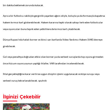
bir dakika beklemek zorunda kalacak.
Ayrıca bir futbolcu rakibiyle gerginlik yaşarken ağzını eliyle, koluyla ya da formasıyla kapatırsa
hakem kırmızı kart gösterebilecek. Hakem kararına tepki olarak sahayı terk eden futbolcular
veya oyuncuları buna teşvik eden yetkililere de kırmızı kart çıkabilecek.
Dünya Kupası'nda hatalı korner ve ikinci sarı kartlarda Video Yardımcı Hakem (VAR) devreye
girebilecek.
Gol veya penaltıya doğrudan etkisi olan korner ya da serbest vuruşlarda top oyuna girmeden
önce hücum oyuncusunun yaptığı ihlaller, VAR tarafından incelenebilecek.
İhlal gerçekleştiğine karar verilirse uygun disiplin işlemi uygulanacak ve köşe vuruşu veya
serbest vuruş tekrarlanabilecek. sputnik
İlginizi Çekebilir