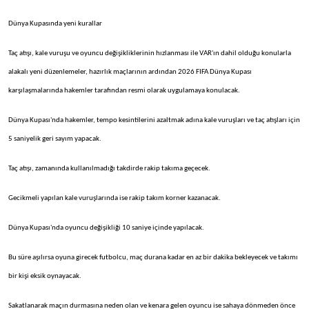
Dünya Kupasında yeni kurallar
Taç atışı, kale vuruşu ve oyuncu değişikliklerinin hızlanması ile VAR'ın dahil olduğu konularla
alakalı yeni düzenlemeler, hazırlık maçlarının ardından 2026 FIFA Dünya Kupası
karşılaşmalarında hakemler tarafından resmi olarak uygulamaya konulacak.
Dünya Kupası'nda hakemler, tempo kesintilerini azaltmak adına kale vuruşları ve taç atışları için
5 saniyelik geri sayım yapacak.
Taç atışı, zamanında kullanılmadığı takdirde rakip takıma geçecek.
Gecikmeli yapılan kale vuruşlarında ise rakip takım korner kazanacak.
Dünya Kupası'nda oyuncu değişikliği 10 saniye içinde yapılacak.
Bu süre aşılırsa oyuna girecek futbolcu, maç durana kadar en az bir dakika bekleyecek ve takımı
bir kişi eksik oynayacak.
Sakatlanarak maçın durmasına neden olan ve kenara gelen oyuncu ise sahaya dönmeden önce