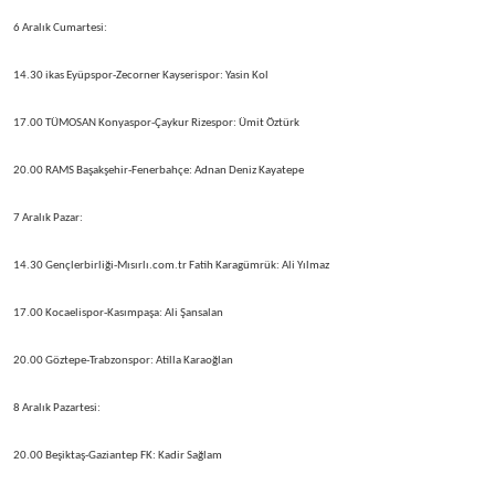
6 Aralık Cumartesi:
14.30 ikas Eyüpspor-Zecorner Kayserispor: Yasin Kol
17.00 TÜMOSAN Konyaspor-Çaykur Rizespor: Ümit Öztürk
20.00 RAMS Başakşehir-Fenerbahçe: Adnan Deniz Kayatepe
7 Aralık Pazar:
14.30 Gençlerbirliği-Mısırlı.com.tr Fatih Karagümrük: Ali Yılmaz
17.00 Kocaelispor-Kasımpaşa: Ali Şansalan
20.00 Göztepe-Trabzonspor: Atilla Karaoğlan
8 Aralık Pazartesi:
20.00 Beşiktaş-Gaziantep FK: Kadir Sağlam