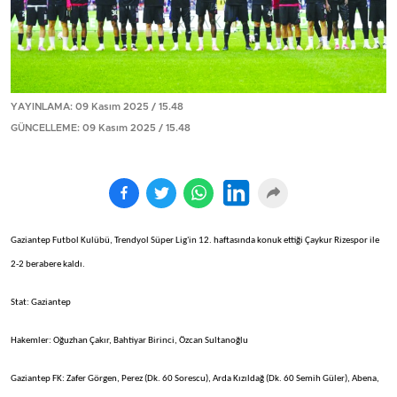
YAYINLAMA: 09 Kasım 2025 / 15.48
GÜNCELLEME: 09 Kasım 2025 / 15.48
Gaziantep Futbol Kulübü, Trendyol Süper Lig'in 12. haftasında konuk ettiği Çaykur Rizespor ile
2-2 berabere kaldı.
Stat: Gaziantep
Hakemler: Oğuzhan Çakır, Bahtiyar Birinci, Özcan Sultanoğlu
Gaziantep FK: Zafer Görgen, Perez (Dk. 60 Sorescu), Arda Kızıldağ (Dk. 60 Semih Güler), Abena,