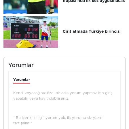
Kupası'nda ilk kez uygulanacak
Cirit atmada Türkiye birincisi
Yorumlar
Yorumlar
Kendi koyacağınız özel bir adla yorum yapmak için giriş
yapabilir veya kayıt olabilirsiniz.
* Bu içerik ile ilgili yorum yok, ilk yorumu siz yazın,
tartışalım *