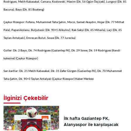
Rodrigues, Melih Kabasakal, Camara, Kozlowski, Maxim (Dk. 56 Ogün Özçiçek), Lungoyi (Dk. 81
Bacuna), Bayo (Dk. 81 Boateng)
Çaykur Rizespor: Fofana, Muhammet Taha Şahin, Mocsi, Samet Akaydın, Hojer (Dk. 77 Mithat
Pala), Papanikolaou, Buljubasic (Dk. 90+1 Alikulov), Rak-Sakyi (Dk. 65 Mihaila), Laçi (Dk. 65
Taylan Antalyalı), Emrecan Bulut, Sowe (Dk. 77 Jurecka)
Goller: Dk. 2 Bayo, Dk. 74 Rodrigues (Gaziantep FK), Dk. 29 Sowe, Dk. 59 Rodrigues (Kendi
kalesine) (Çaykur Rizespor)
Sarı kartlar: Dk. 21 Melih Kabasakal, Dk. 31 Zafer Görgen (Gaziantep FK), Dk. 70 Muhammet
Taha Şahin, Dk. 90+3 Taylan Antalyalı (Çaykur Rizespor) Haber Merkezi
İlginizi Çekebilir
İlk hafta Gaziantep FK,
Alanyaspor ile karşılaşacak