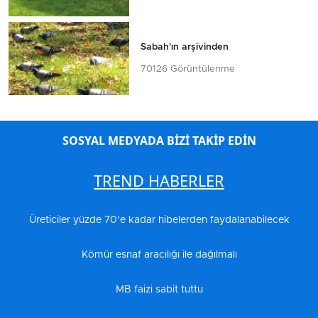
Sabah'ın arşivinden
70126 Görüntülenme
SOSYAL MEDYADA BİZİ TAKİP EDİN
TREND HABERLER
Üreticiler yüzde 70’e kadar hibelerden faydalanabilecek
Kömür esnaf aracılığı ile dağılmalı
MB faizi sabit tuttu