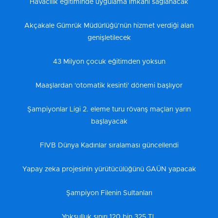
Havacılık eğitiminde uygulama imkanı sağlanacak
Akçakale Gümrük Müdürlüğü’nün hizmet verdiği alan
genişletilecek
43 Milyon çocuk eğitimden yoksun
Maaşlardan 'otomatik kesinti' dönemi başlıyor
Şampiyonlar Ligi 2. eleme turu rövanş maçları yarın
başlayacak
FIVB Dünya Kadınlar sıralaması güncellendi
Yapay zeka projesinin yürütücülüğünü GAÜN yapacak
Şampiyon Filenin Sultanları
Yoksulluk sınırı 120 bin 325 TL