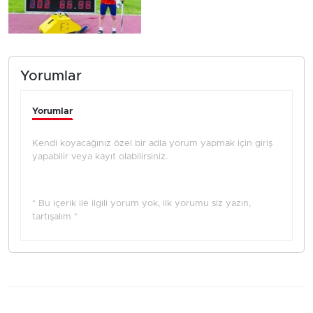
Yorumlar
Yorumlar
Kendi koyacağınız özel bir adla yorum yapmak için giriş
yapabilir veya kayıt olabilirsiniz.
* Bu içerik ile ilgili yorum yok, ilk yorumu siz yazın,
tartışalım *