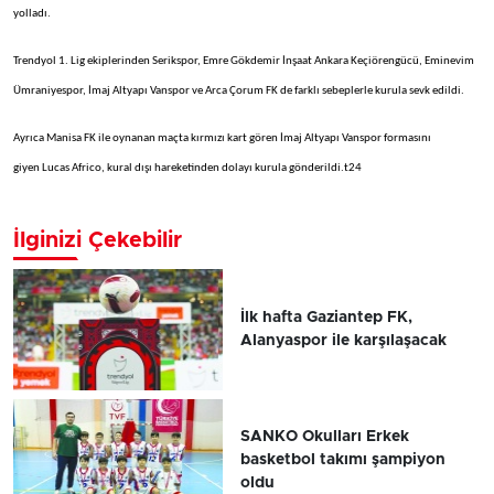
yolladı.
Trendyol 1. Lig ekiplerinden Serikspor, Emre Gökdemir İnşaat Ankara Keçiörengücü, Eminevim
Ümraniyespor, İmaj Altyapı Vanspor ve Arca Çorum FK de farklı sebeplerle kurula sevk edildi.
Ayrıca Manisa FK ile oynanan maçta kırmızı kart gören İmaj Altyapı Vanspor formasını
giyen Lucas Africo, kural dışı hareketinden dolayı kurula gönderildi.t24
İlginizi Çekebilir
İlk hafta Gaziantep FK,
Alanyaspor ile karşılaşacak
SANKO Okulları Erkek
basketbol takımı şampiyon
oldu