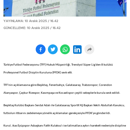
YAYINLAMA: 10 Aralık 2025 / 16.42
GÜNCELLEME: 10 Aralık 2025 / 16.42
Türkiye Futbol Federasyonu (TFF) Hukuk Müşavirliği, Trendyol Süper Lig'den 8 kulübü
Profesyonel Futbol Disiplin Kuruluna (PFDK) sevk etti.
TFF'nin açıklamasına göre Beşiktaş, Fenerbahçe, Galatasaray, Trabzonspor, Corendon
Alanyaspor, Çaykur Rizespor, Kasımpaşa ve Kocaelispor çeşitli sebeplerle kurula sevk edildi.
Beşiktaş Kulübü Başkanı Serdal Adalı ile Galatasaray Sportif AŞ Başkan Vekili Abdullah Kavukcu,
futbolun itibarını zedelemeye yönelik açıklamaları gerekçesiyle PFDK'ye gönderildi.
Kurul, ikas Eyüpspor Asbaşkanı Fatih Kulaksız'ı ise talimatlara aykırı hareketi nedeniyle disipline