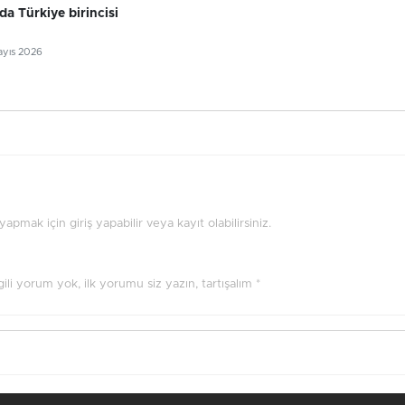
da Türkiye birincisi
ayıs 2026
pmak için giriş yapabilir veya kayıt olabilirsiniz.
ilgili yorum yok, ilk yorumu siz yazın, tartışalım *