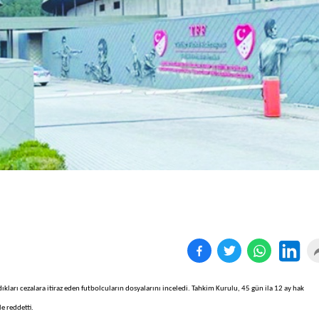
Birçok uyku hastalığının
En ucuz sigara 120 TL,
tan...
pa...
kları cezalara itiraz eden futbolcuların dosyalarını inceledi. Tahkim Kurulu, 45 gün ila 12 ay hak
e reddetti.