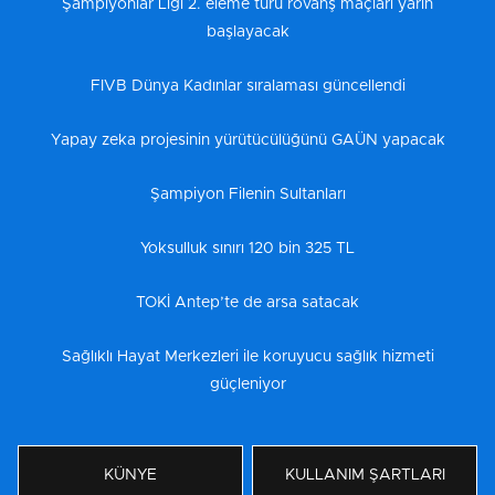
Şampiyonlar Ligi 2. eleme turu rövanş maçları yarın
başlayacak
FIVB Dünya Kadınlar sıralaması güncellendi
Yapay zeka projesinin yürütücülüğünü GAÜN yapacak
Şampiyon Filenin Sultanları
Yoksulluk sınırı 120 bin 325 TL
TOKİ Antep’te de arsa satacak
Sağlıklı Hayat Merkezleri ile koruyucu sağlık hizmeti
güçleniyor
KÜNYE
KULLANIM ŞARTLARI