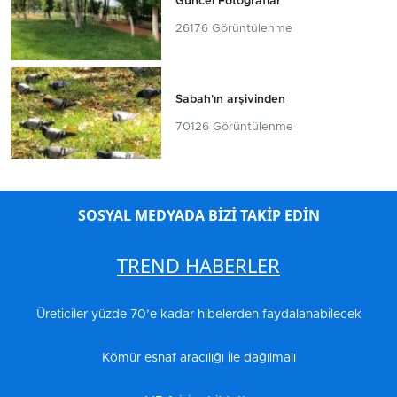
Güncel Fotoğraflar
26176 Görüntülenme
Sabah'ın arşivinden
70126 Görüntülenme
SOSYAL MEDYADA BİZİ TAKİP EDİN
TREND HABERLER
Üreticiler yüzde 70’e kadar hibelerden faydalanabilecek
Kömür esnaf aracılığı ile dağılmalı