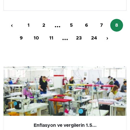
‹
...
1
2
5
6
7
8
...
›
9
10
11
23
24
Barış yatırımı, üretimi ve...