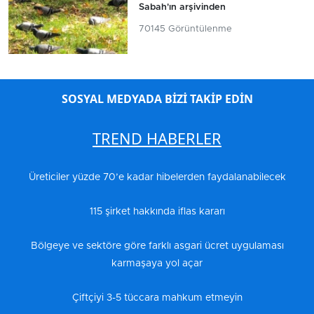
Sabah'ın arşivinden
70145 Görüntülenme
SOSYAL MEDYADA BİZİ TAKİP EDİN
TREND HABERLER
Üreticiler yüzde 70’e kadar hibelerden faydalanabilecek
115 şirket hakkında iflas kararı
Bölgeye ve sektöre göre farklı asgari ücret uygulaması
karmaşaya yol açar
Çiftçiyi 3-5 tüccara mahkum etmeyin