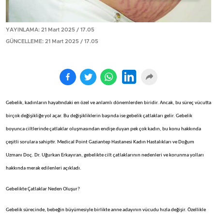
YAYINLAMA: 21 Mart 2025 / 17.05
GÜNCELLEME: 21 Mart 2025 / 17.05
Gebelik, kadınların hayatındaki en özel ve anlamlı dönemlerden biridir. Ancak, bu süreç vücutta
birçok değişikliğe yol açar. Bu değişikliklerin başında ise gebelik çatlakları gelir. Gebelik
boyunca ciltlerinde çatlaklar oluşmasından endişe duyan pek çok kadın, bu konu hakkında
çeşitli sorulara sahiptir. Medical Point Gaziantep Hastanesi Kadın Hastalıkları ve Doğum
Uzmanı Doç. Dr. Uğurkan Erkayıran, gebelikte cilt çatlaklarının nedenleri ve korunma yolları
hakkında merak edilenleri açıkladı.
Gebelikte Çatlaklar Neden Oluşur?
Gebelik sürecinde, bebeğin büyümesiyle birlikte anne adayının vücudu hızla değişir. Özellikle