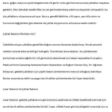
karın, göğüs, kalça ve uyluk bölgelerinde cilt gerilir ve bu gerilme sonucunda çatlaklar meydana
gelebilir. Deri altındaki elastik lifler, bu ani gerilmelere karşı yeterince dayanıklı olmayabilir, bu
da çatlakların oluşumuna yol açar. Ayrıca, genetik faktörler, cilt yapısı, aşırı kilo alımı ve
hormonal değişiklikler gibi etkenler de çatlak oluşumunun artmasına neden olabilir.
Çatlak Tedavisi Mümkün mü?
Gebelikte oluşan çatlaklar genellikle doğum sonrası tamamen kaybolmaz. Ancak zamanla
renkleri solarak daha az belirgin hale gelir. Yine de bazı anne adayları, bu çatlaklardan
kurtulmak ve daha sağlıklı bir cilt görünümü elde etmek için tedavi seçeneklerini araştırır.
Medical Point Gaziantep Hastanesi Kadın Hastalıkları ve Doğum Uzmanı Doç. Dr. Uğurkan
Erkayıran, gebelik çatlakları için çeşitli tedavi yöntemlerinin mevcut olduğunu belirtiyor.
Bunlar arasında en etkili ve yaygın tercih edilen yöntemlerden biri lazer tedavisidir.
Lazer Tedavisi ile Çatlak Tedavisi
Lazer tedavisi, gebelik çatlaklarının görünümünü azaltmak ve ciltteki elastikiyeti artırmak için
en sık tercih edilen yöntemlerden biridir. Lazer, ciltteki hasar görmüş bölgeleri onarmak için ısı