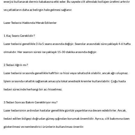
enerjisi kullanarak dermis tabakasına etki eder. Bu sayede cilt altındaki kollajen üretimi artırılır
ve çatlakların daha az belirgin hale gelmesi sağlanır.
Lazer Tedavisi Hakkında Merak Edilenler
1.Kaç Seans Gereklidir?
Lazer tedavisi genellikle 3 ila 5 seans arasında değişir. Seanslar arasındaki süre yaklaşık 4-6 hafta
olmalıdır. Her seansın süresi ise yaklaşık 15-30 dakika arasında değişir.
2.Tedavi Ağrılı mı?
Lazer tedavisi sırasında genellikle hafif bir ısı hissi veya rahatsızlık olabilir, ancak ağrı oluşmaz.
İşlem sırasında rahatlık sağlamak amacıyla lokal anestezik kremler kullanılabilir. Çoğu hasta
tedavi sürecinde herhangi bir acı hissetmez.
3.Tedavi Sonrası Bakım Gerektiriyor mu?
Lazer tedavisinin ardından hastalar genellikle günlük yaşantılarına devam edebilirler. Ancak,
tedavi edilen bölgeyi doğrudan güneş ışığından korumak önemlidir. Ayrıca, cilt bakımına özen
gösterilmesi ve nemlendirici ürünlerin kullanılması önerilir.