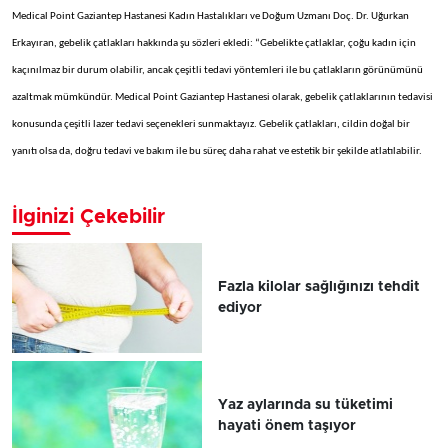
Medical Point Gaziantep Hastanesi Kadın Hastalıkları ve Doğum Uzmanı Doç. Dr. Uğurkan
Erkayıran, gebelik çatlakları hakkında şu sözleri ekledi: “Gebelikte çatlaklar, çoğu kadın için
kaçınılmaz bir durum olabilir, ancak çeşitli tedavi yöntemleri ile bu çatlakların görünümünü
azaltmak mümkündür. Medical Point Gaziantep Hastanesi olarak, gebelik çatlaklarının tedavisi
konusunda çeşitli lazer tedavi seçenekleri sunmaktayız. Gebelik çatlakları, cildin doğal bir
yanıtı olsa da, doğru tedavi ve bakım ile bu süreç daha rahat ve estetik bir şekilde atlatılabilir.
İlginizi Çekebilir
Fazla kilolar sağlığınızı tehdit
ediyor
Yaz aylarında su tüketimi
hayati önem taşıyor