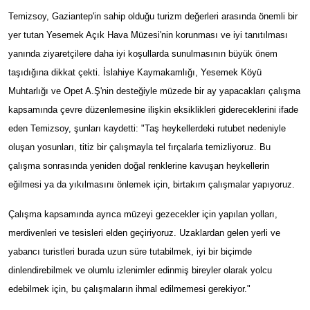
Temizsoy, Gaziantep'in sahip olduğu turizm değerleri arasında önemli bir
yer tutan Yesemek Açık Hava Müzesi'nin korunması ve iyi tanıtılması
yanında ziyaretçilere daha iyi koşullarda sunulmasının büyük önem
taşıdığına dikkat çekti. İslahiye Kaymakamlığı, Yesemek Köyü
Muhtarlığı ve Opet A.Ş'nin desteğiyle müzede bir ay yapacakları çalışma
kapsamında çevre düzenlemesine ilişkin eksiklikleri gidereceklerini ifade
eden Temizsoy, şunları kaydetti: "Taş heykellerdeki rutubet nedeniyle
oluşan yosunları, titiz bir çalışmayla tel fırçalarla temizliyoruz. Bu
çalışma sonrasında yeniden doğal renklerine kavuşan heykellerin
eğilmesi ya da yıkılmasını önlemek için, birtakım çalışmalar yapıyoruz.
Çalışma kapsamında ayrıca müzeyi gezecekler için yapılan yolları,
merdivenleri ve tesisleri elden geçiriyoruz. Uzaklardan gelen yerli ve
yabancı turistleri burada uzun süre tutabilmek, iyi bir biçimde
dinlendirebilmek ve olumlu izlenimler edinmiş bireyler olarak yolcu
edebilmek için, bu çalışmaların ihmal edilmemesi gerekiyor."