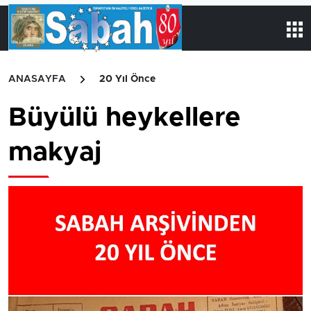
ANASAYFA
20 Yıl Önce
Büyülü heykellere
makyaj