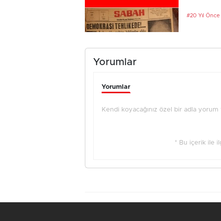
#20 Yıl Önce
Yorumlar
Yorumlar
Kendi koyacağınız özel bir adla yorum ya
* Bu içerik ile 