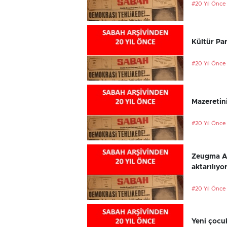
#20 Yıl Önce
Kültür Par
#20 Yıl Önce
Mazeretini
#20 Yıl Önce
Zeugma An
aktarılıyo
#20 Yıl Önce
Yeni çocu