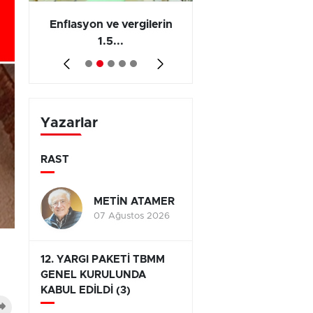
 en
Enflasyon ve vergilerin
Barış yatırımı, üre
1.5...
ve...
Yazarlar
RAST
METİN ATAMER
07 Ağustos 2026
12. YARGI PAKETİ TBMM
GENEL KURULUNDA
KABUL EDİLDİ (3)