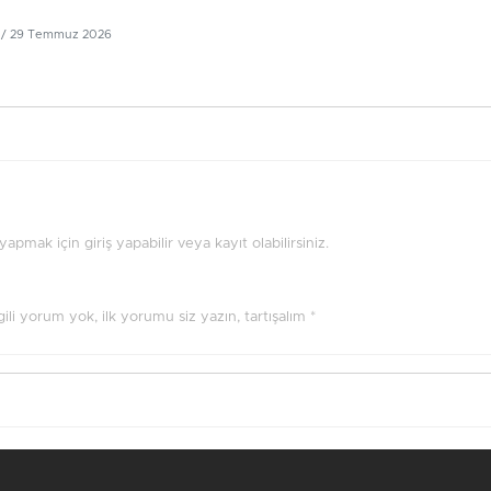
/ 29 Temmuz 2026
pmak için giriş yapabilir veya kayıt olabilirsiniz.
ilgili yorum yok, ilk yorumu siz yazın, tartışalım *