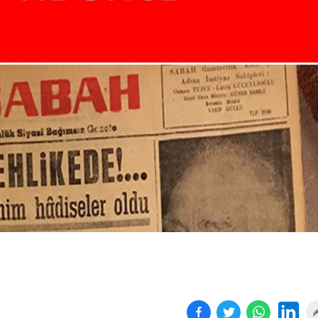
Birçok uyku hastalığının
En ucuz sigara 120 TL,
tan...
pa...