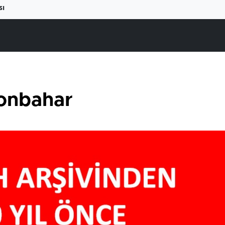
sı
sonbahar