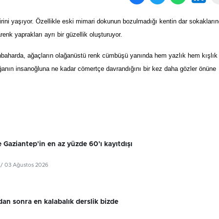
ini yaşıyor. Özellikle eski mimari dokunun bozulmadığı kentin dar sokakların
nk yaprakları ayrı bir güzellik oluşturuyor.
sonbaharda, ağaçların olağanüstü renk cümbüşü yanında hem yazlık hem kışlık
ğanın insanoğluna ne kadar cömertçe davrandığını bir kez daha gözler önüne
 Gaziantep'in en az yüzde 60’ı kayıtdışı
/ 03 Ağustos 2026
dan sonra en kalabalık derslik bizde