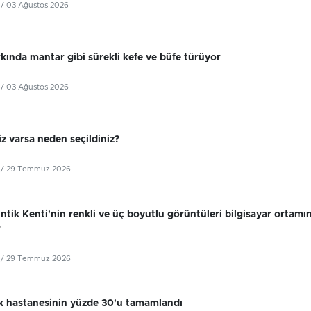
/ 03 Ağustos 2026
kında mantar gibi sürekli kefe ve büfe türüyor
/ 03 Ağustos 2026
z varsa neden seçildiniz?
/ 29 Temmuz 2026
tik Kenti'nin renkli ve üç boyutlu görüntüleri bilgisayar ortamı
r
/ 29 Temmuz 2026
k hastanesinin yüzde 30'u tamamlandı