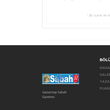
* Bu içerik ile 
BÖL
MAKA
GALE
YAZA
PUAN
Gaziantep Sabah
Gazetesi