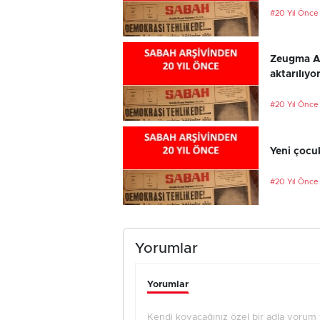
#20 Yıl Önce
Zeugma An
aktarılıyo
#20 Yıl Önce
Yeni çocu
#20 Yıl Önce
Yorumlar
Yorumlar
Kendi koyacağınız özel bir adla yorum ya