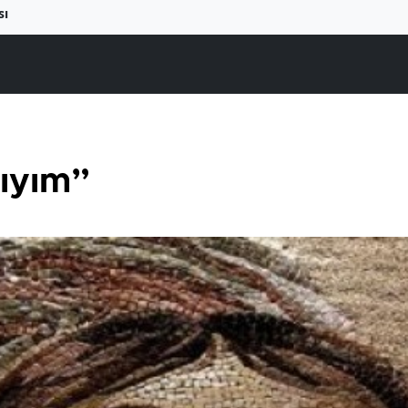
sı
lıyım”