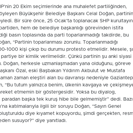
HP’nin 20 Ekim seçimlerinde ana muhalefet partiliğinden,
yleyen Büyükşehir Belediye Başkanı Celal Doğan, partini
yledi. Bir süre önce, 25 Ocak’ta toplanacak SHP kurultayı
artiden, hem de belediye başkanlığı görevinden istifa
iği basın toplasında da parti toparlanmadığı takdirde, bu
Doğan, “Partinin toparlanması zorunlu. Toparlanmadığı
00-1000 kişi çıkıp bu durumu protesto etmelidir. Mesele, ş
partiye bir kimlik verilmelidir. Çünkü partinin şu anki siyasi
ştu. Doğan, herkesle uzmanlaşmadan yana olduğunu, göreve
şkanı Özal, eski Başbakan Yıldırım Akbulut ve Mustafa
 zaman zaman eleştiri alan bu davranışı nedeniyle Gaziantep
en, “Bu tutum yalnızca benim, ülkenin kavgaya ve çekişmey
eket etmemin bir göstergesidir. Yoksa bu diyalog,
 paradan başka tek kuruş hibe bile gelmemiştir” dedi. Bazı
ı’na katılmalarıyla ilgili bir soruyu Doğan, “Sayın Genel
 oluşturuldu diye kıyamet kopuyordu, şimdi gerçekten, resm
neden susuyor?” diye yanıtladı.