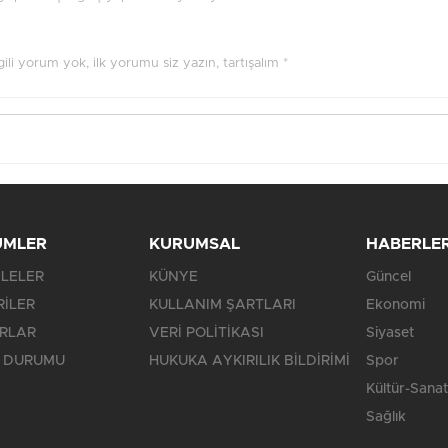
ilgili yorum yok, ilk yorumu siz yazın, tartışalım *
ÜMLER
KURUMSAL
HABERLE
LELER
KÜNYE
Güncel
RİLER
KULLANIM ŞARTLARI
Ekonomi
RLAR
VERİ POLİTİKASI
Siyaset
 DURUMU
HUKUKA AYKIRILIK BİLDİRİMİ
Spor
Kültür-Sanat
Sağlık