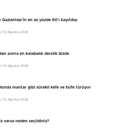
 Gaziantep'in en az yüzde 60’ı kayıtdışı
/ 03 Ağustos 2026
dan sonra en kalabalık derslik bizde
/ 03 Ağustos 2026
kında mantar gibi sürekli kefe ve büfe türüyor
/ 03 Ağustos 2026
z varsa neden seçildiniz?