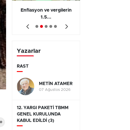
 en
Enflasyon ve vergilerin
Barış yatırımı, üre
1.5...
ve...
Yazarlar
RAST
METİN ATAMER
07 Ağustos 2026
12. YARGI PAKETİ TBMM
GENEL KURULUNDA
KABUL EDİLDİ (3)