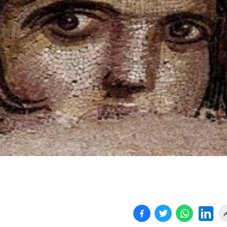
Birçok uyku hastalığının
En ucuz sigara 120 TL,
tan...
pa...