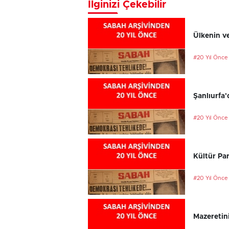
İlginizi Çekebilir
Ülkenin ve
#20 Yıl Önce
Şanlıurfa'
#20 Yıl Önce
Kültür Par
#20 Yıl Önce
Mazeretini