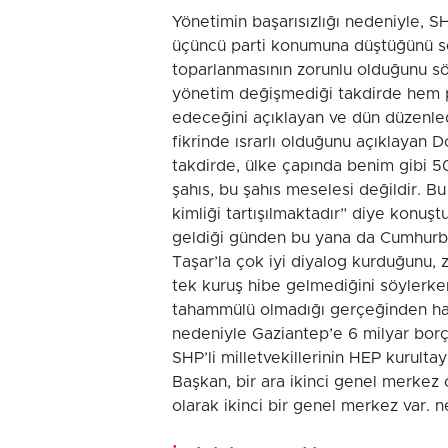
Yönetimin başarısızlığı nedeniyle, S
üçüncü parti konumuna düştüğünü sö
toparlanmasının zorunlu olduğunu sö
yönetim değişmediği takdirde hem p
edeceğini açıklayan ve dün düzenled
fikrinde ısrarlı olduğunu açıklayan 
takdirde, ülke çapında benim gibi 5
şahıs, bu şahıs meselesi değildir. Bu 
kimliği tartışılmaktadır” diye konu
geldiği günden bu yana da Cumhurba
Taşar’la çok iyi diyalog kurduğunu,
tek kuruş hibe gelmediğini söylerk
tahammülü olmadığı gerçeğinden har
nedeniyle Gaziantep’e 6 milyar borç
SHP’li milletvekillerinin HEP kurultay
Başkan, bir ara ikinci genel merkez
olarak ikinci bir genel merkez var. 