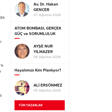
Av. Dr. Hakan
GENCER
n
07 Ağustos 2026
nda
ATOM BOMBASI, GERÇEK
GÜÇ ve SORUMLULUK
u
AYŞE NUR
YILMAZER
06 Ağustos 2026
’e
Hayatımızı Kim Planlıyor?
e
ALİ ERSÖNMEZ
05 Ağustos 2026
i
TÜM YAZARLAR