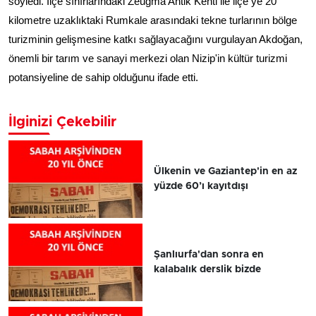
söyledi. İlçe sınırlarındaki Zeugma Antik Kenti ile ilçe ye 20
kilometre uzaklıktaki Rumkale arasındaki tekne turlarının bölge
turizminin gelişmesine katkı sağlayacağını vurgulayan Akdoğan,
önemli bir tarım ve sanayi merkezi olan Nizip'in kültür turizmi
potansiyeline de sahip olduğunu ifade etti.
İlginizi Çekebilir
Ülkenin ve Gaziantep'in en az
yüzde 60’ı kayıtdışı
Şanlıurfa'dan sonra en
kalabalık derslik bizde