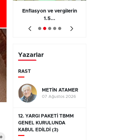
 en
Enflasyon ve vergilerin
Barış yatırımı, üre
1.5...
ve...
Yazarlar
RAST
METİN ATAMER
07 Ağustos 2026
12. YARGI PAKETİ TBMM
GENEL KURULUNDA
KABUL EDİLDİ (3)