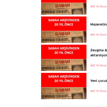
#20 Yıl Önce
Mazeretini
#20 Yıl Önce
Zeugma An
aktarılıyo
#20 Yıl Önce
Yeni çocu
#20 Yıl Önce