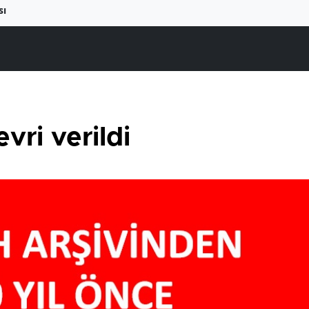
sı
vri verildi