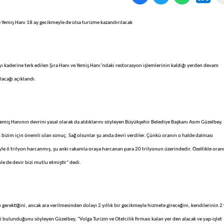
 Yemiş Hanı 18 ay gecikmeyle de olsa turizme kazandırılacak
ı kaderine terk edilen Şıra Hanı ve Yemiş Hanı’ndaki restorasyon işlemlerinin kaldığı yerden devam
lacağı açıklandı.
emiş Hanının devrini yasal olarak da aldıklarını söyleyen Büyükşehir Belediye Başkanı Asım Güzelbey,
bizim için önemli olan sonuç. Sağ olsunlar şu anda devri verdiler. Çünkü oranın o halde dalması
le 6 trilyon harcanmış, şu anki rakamla oraya harcanan para 20 trilyonun üzerindedir. Özellikle oran
nle de devir bizi mutlu etmiştir" dedi.
erektiğini, ancak ara verilmesinden dolayı 2 yıllık bir gecikmeyle hizmete gireceğini, kendilerinin 2 y
ulunduğunu söyleyen Güzelbey, "Volga Turizm ve Otelcilik firması kalan yer den alacak ve yap-işlet