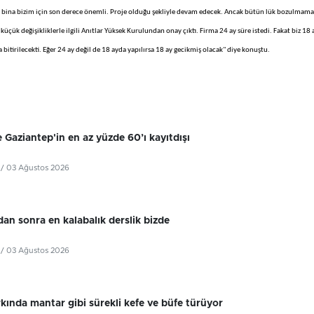
hi bina bizim için son derece önemli. Proje olduğu şekliyle devam edecek. Ancak bütün lük bozulmam
üçük değişikliklerle ilgili Anıtlar Yüksek Kurulundan onay çıktı. Firma 24 ay süre istedi. Fakat biz 18
 bitirilecekti. Eğer 24 ay değil de 18 ayda yapılırsa 18 ay gecikmiş olacak" diye konuştu.
 Gaziantep'in en az yüzde 60’ı kayıtdışı
/ 03 Ağustos 2026
dan sonra en kalabalık derslik bizde
/ 03 Ağustos 2026
kında mantar gibi sürekli kefe ve büfe türüyor