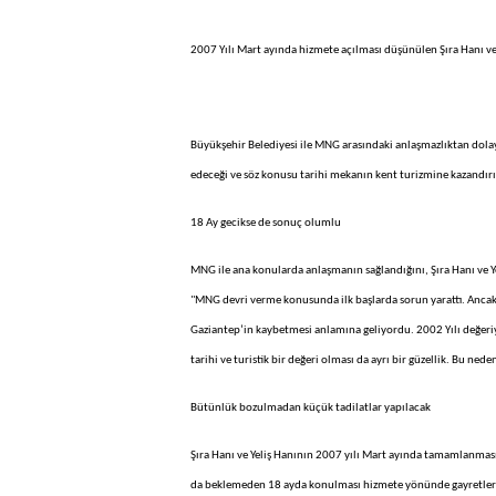
2007 Yılı Mart ayında hizmete açılması düşünülen Şıra Hanı ve
Büyükşehir Belediyesi ile MNG arasındaki anlaşmazlıktan dolay
edeceği ve söz konusu tarihi mekanın kent turizmine kazandırı
18 Ay gecikse de sonuç olumlu
MNG ile ana konularda anlaşmanın sağlandığını, Şıra Hanı ve Y
"MNG devri verme konusunda ilk başlarda sorun yarattı. Ancak 
Gaziantep’in kaybetmesi anlamına geliyordu. 2002 Yılı değeriy
tarihi ve turistik bir değeri olması da ayrı bir güzellik. Bu nede
Bütünlük bozulmadan küçük tadilatlar yapılacak
Şıra Hanı ve Yeliş Hanının 2007 yılı Mart ayında tamamlanması g
da beklemeden 18 ayda konulması hizmete yönünde gayretleri b