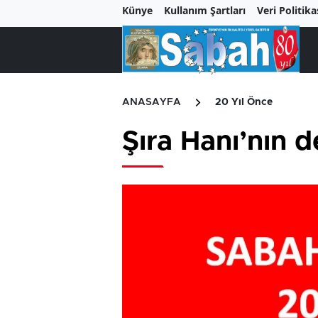
Künye
Kullanım Şartları
Veri Politika
ANASAYFA
20 Yıl Önce
Şıra Hanı’nın de