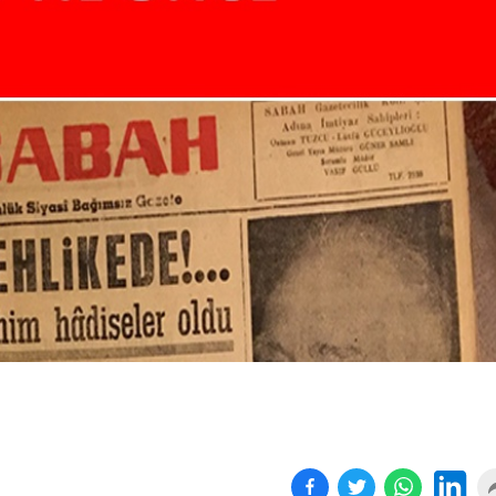
Birçok uyku hastalığının
En ucuz sigara 120 TL,
tan...
pa...