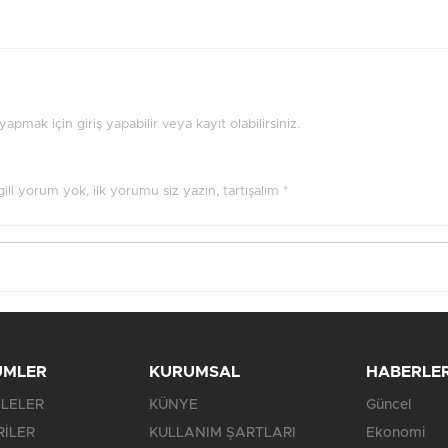
pmak için giriş yapabilir veya kayıt olabilirsiniz.
ilgili yorum yok, ilk yorumu siz yazın, tartışalım *
ÜMLER
KURUMSAL
HABERLE
LELER
KÜNYE
Güncel
RİLER
KULLANIM ŞARTLARI
Ekonomi