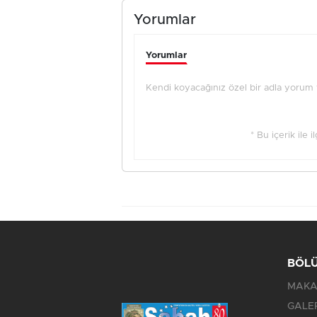
Yorumlar
Yorumlar
Kendi koyacağınız özel bir adla yorum ya
* Bu içerik ile 
BÖL
MAKA
GALE