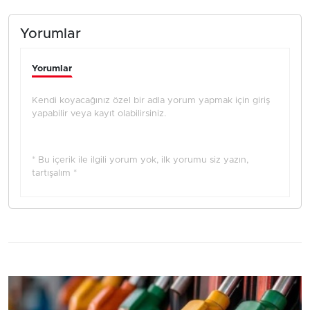
Yorumlar
Yorumlar
Kendi koyacağınız özel bir adla yorum yapmak için giriş
yapabilir veya kayıt olabilirsiniz.
* Bu içerik ile ilgili yorum yok, ilk yorumu siz yazın,
tartışalım *