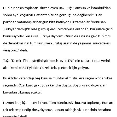
Dün bir basın toplantısı düzenleyen Baki Tuğ, Samsun ve İstanbul'dan
sonra aynı coşkuyu Gaziantep’te de gördüğüne değinerek: “Her
partiden vatandaşlar her gün bize katılıyor. Bir zamanlar “Konuşan
Türkiye” demiştik bize gülmüşlerdi. Şimdi yasaklılar dahi kürsülere çıkıp
konuşuyorlar. Yasaksız Türkiye diyoruz. Onun da sınırına geldik. Şimdi
de demokrasinin tüm kurul ve kuruluşlar için de yaşaması mücadelesi
veriyoruz” dedi.
Tuğ: “Demirel'in desteğini görmek isteyen DYP'nin çatısı altında yerini
alır. Demirel 24 Eylül’de Güzel'i tekzip etmek için geliyor.
Bu iktidar vatandaşı beş kuruşa muhtaç etmiştir. Ara seçim iktidarı ikaz
seçimidir. Özal kazdığı kuyuya kendisi düştü. Boyu kısa olduğu için
kuyudan çıkamayacaktır.
Hizmet karşılığında oy istiyor. Tüm bürokrasiyi buraya toplamış. Bunları
tek tek tespit edip dosyalıyoruz. Bunun takipçisiyiz. Hepsinin hesabını