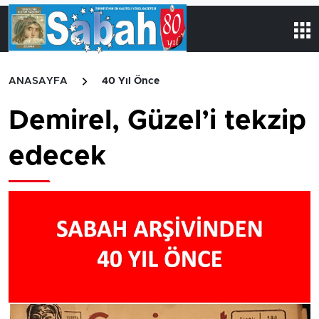
ANASAYFA
40 Yıl Önce
Demirel, Güzel’i tekzip
edecek