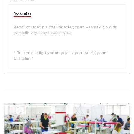
Yorumlar
Kendi koyacağınız özel bir adla yorum yapmak için giriş
yapabilir veya kayıt olabilirsiniz.
* Bu içerik ile ilgili yorum yok, ilk yorumu siz yazın,
tartışalım *