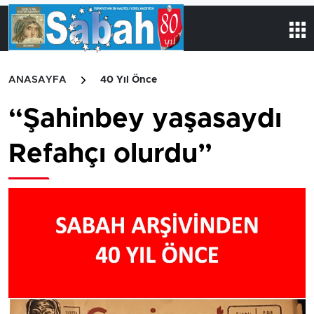
ANASAYFA
40 Yıl Önce
“Şahinbey yaşasaydı
Refahçı olurdu”