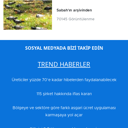
Sabah'ın arşivinden
70145 Görüntülenme
SOSYAL MEDYADA BİZİ TAKİP EDİN
TREND HABERLER
Üreticiler yüzde 70’e kadar hibelerden faydalanabilecek
115 şirket hakkında iflas kararı
Bölgeye ve sektöre göre farklı asgari ücret uygulaması
karmaşaya yol açar