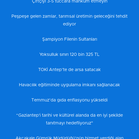
Çiftçiyi 3-5 tüccara mahkum etmeyin
Peşpeşe gelen zamlar, tarımsal üretimin geleceğini tehdit
ediyor
Şampiyon Filenin Sultanları
Yoksulluk sınırı 120 bin 325 TL
TOKİ Antep’te de arsa satacak
Havacılık eğitiminde uygulama imkanı sağlanacak
Temmuz’da gıda enflasyonu yükseldi
“Gaziantep'i tarihi ve kültürel alanda da en iyi şekilde
tanıtmayı hedefliyoruz"
Akçakale Gümrük Müdürlüğü’nün hizmet verdiği alan