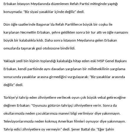
Erbakan İstasyon Meydanında düzenlenen Refah Partisi mitinginde yaptığı
konuşmada: “Biz siyasi yasaklılar içinde değiliz” dedi.
Dün öğle saatlerinde Başpınar'da Refah Partililerce büyük bir coşku ile
karşılanan Necmettin Erbakan, şehre geldikten sonra bir tur attı ve öğle namazını
büyük bir kalabalıkla kıldı. Daha sonra İstasyon Meydanına gelen Erbakan
omuzlarda taşınarak gezi otobüsüne bindirildi.
Yaklaşık yedi bin kişinin toplandığı kalabalığa hitap eden eski MSP Genel Başkanı
Erbakan, kendi partisinde aynı davadan yargılanan bir milletvekilinin yargılama
sonucunda yasaklılar arasına girmediğini vurgulayarak: “Biz yasaklılar arasında
değiliz” dedi.
Türkiye'yi tahrip eden zihniyetlere verilecek oyun çok büyük vebal getireceğine
değinen Erbakan: “Oyunuzu götürün tahripçi zihniyetlere verin. Sonra da
okullarımızda neden çocuklarımıza manevi bilgi verilmiyor diye yakınmayın.
Televizyonlarımızda neden kokmuş Amerikan filmleri oynuyor diye yakınmayın.
Tahrip edici zihniyetlere oy vermeyin” dedi. Şener Battal da: “Eğer Şahin