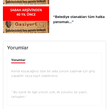
“Belediye olanakları tüm halka
yansımalı...”
Yorumlar
Yorumlar
Kendi koyacağınız özel bir adla yorum yapmak için giriş
yapabilir veya kayıt olabilirsiniz.
* Bu içerik ile ilgili yorum yok, ilk yorumu siz yazın,
tartışalım *