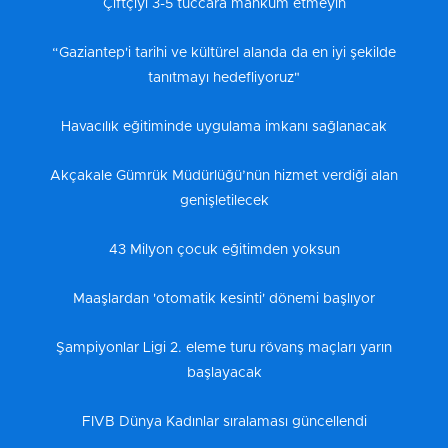
Çiftçiyi 3-5 tüccara mahkum etmeyin
“Gaziantep'i tarihi ve kültürel alanda da en iyi şekilde
tanıtmayı hedefliyoruz"
Havacılık eğitiminde uygulama imkanı sağlanacak
Akçakale Gümrük Müdürlüğü’nün hizmet verdiği alan
genişletilecek
43 Milyon çocuk eğitimden yoksun
Maaşlardan 'otomatik kesinti' dönemi başlıyor
Şampiyonlar Ligi 2. eleme turu rövanş maçları yarın
başlayacak
FIVB Dünya Kadınlar sıralaması güncellendi