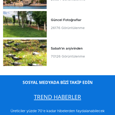
Güncel Fotoğraflar
26176 Görüntülenme
Sabah'ın arşivinden
70126 Görüntülenme
SOSYAL MEDYADA BİZİ TAKİP EDİN
TREND HABERLER
Üreticiler yüzde 70’e kadar hibelerden faydalanabilecek