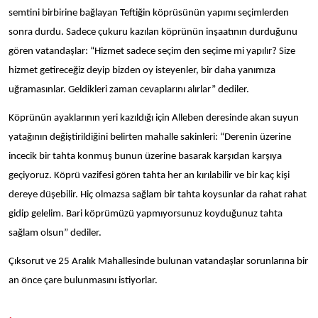
semtini birbirine bağlayan Teftiğin köprüsünün yapımı seçimlerden
sonra durdu. Sadece çukuru kazılan köprünün inşaatının durduğunu
gören vatandaşlar: “Hizmet sadece seçim den seçime mi yapılır? Size
hizmet getireceğiz deyip bizden oy isteyenler, bir daha yanımıza
uğramasınlar. Geldikleri zaman cevaplarını alırlar” dediler.
Köprünün ayaklarının yeri kazıldığı için Alleben deresinde akan suyun
yatağının değiştirildiğini belirten mahalle sakinleri: “Derenin üzerine
incecik bir tahta konmuş bunun üzerine basarak karşıdan karşıya
geçiyoruz. Köprü vazifesi gören tahta her an kırılabilir ve bir kaç kişi
dereye düşebilir. Hiç olmazsa sağlam bir tahta koysunlar da rahat rahat
gidip gelelim. Bari köprümüzü yapmıyorsunuz koyduğunuz tahta
sağlam olsun” dediler.
Çıksorut ve 25 Aralık Mahallesinde bulunan vatandaşlar sorunlarına bir
an önce çare bulunmasını istiyorlar.