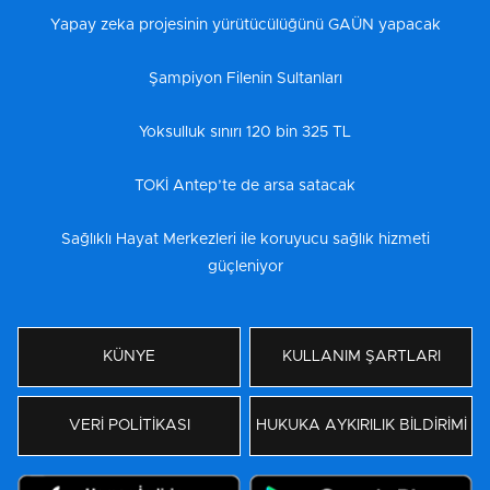
Yapay zeka projesinin yürütücülüğünü GAÜN yapacak
Şampiyon Filenin Sultanları
Yoksulluk sınırı 120 bin 325 TL
TOKİ Antep’te de arsa satacak
Sağlıklı Hayat Merkezleri ile koruyucu sağlık hizmeti
güçleniyor
KÜNYE
KULLANIM ŞARTLARI
VERİ POLİTİKASI
HUKUKA AYKIRILIK BİLDİRİMİ