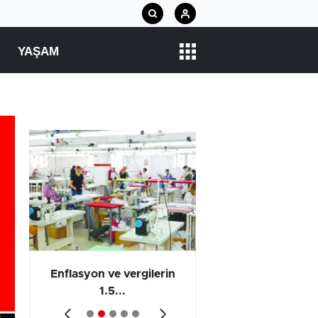
YAŞAM
 en
Enflasyon ve vergilerin
Barış yatırımı, üre
1.5...
ve...