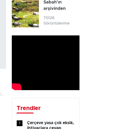
Sabah'ın
arşivinden
70126
Görüntülenme
..
Trendler
Çerçeve yasa çok eksik,
1
ihtiyaçlara cevap