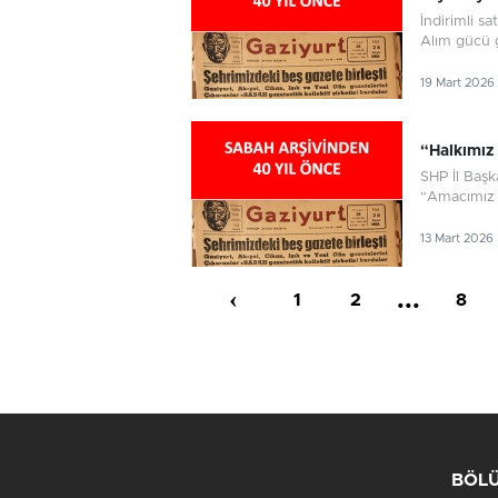
İndirimli sa
Alım gücü g
19 Mart 2026
“Halkımız
SHP İl Başk
“Amacımız o
13 Mart 2026
‹
...
1
2
8
BÖL