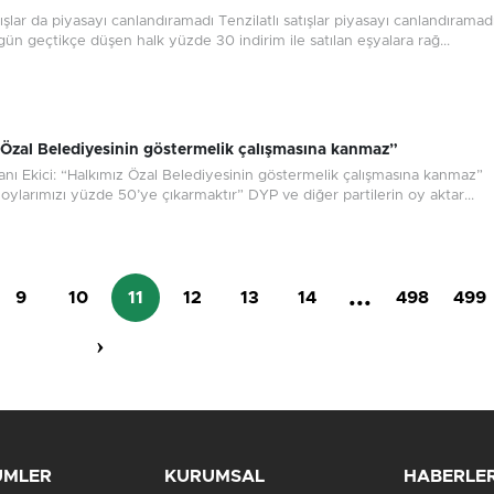
tışlar da piyasayı canlandıramadı Tenzilatlı satışlar piyasayı canlandıramadı
ün geçtikçe düşen halk yüzde 30 indirim ile satılan eşyalara rağ...
 Özal Belediyesinin göstermelik çalışmasına kanmaz”
anı Ekici: “Halkımız Özal Belediyesinin göstermelik çalışmasına kanmaz”
ylarımızı yüzde 50’ye çıkarmaktır” DYP ve diğer partilerin oy aktar...
...
9
10
11
12
13
14
498
499
›
ÜMLER
KURUMSAL
HABERLE