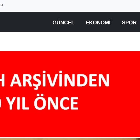
sı
GÜNCEL
EKONOMI
SPOR
Birçok uyku hastalığının
En ucuz sigara 120 TL,
tan...
pa...