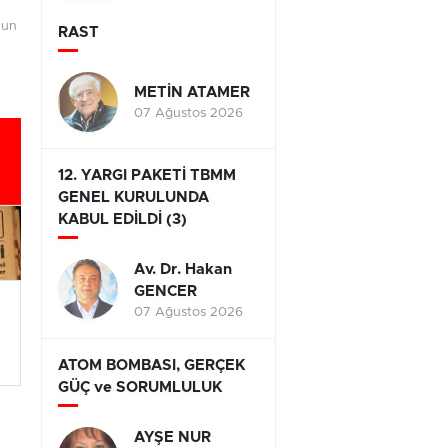
nun
RAST
METİN ATAMER
07 Ağustos 2026
12. YARGI PAKETİ TBMM
GENEL KURULUNDA
KABUL EDİLDİ (3)
Av. Dr. Hakan
GENCER
07 Ağustos 2026
ATOM BOMBASI, GERÇEK
GÜÇ ve SORUMLULUK
AYŞE NUR