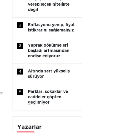
verebilecek nitelikte
değil
Enflasyonu yenip, fiyat
2
istikrarını sağlamalıyız
Yaprak dökülmeleri
3
başladı artmasından
endişe ediyoruz
Altında sert yükseliş
4
sürüyor
Parklar, sokaklar ve
5
r.
caddeler çöpten
geçilmiyor
Yazarlar