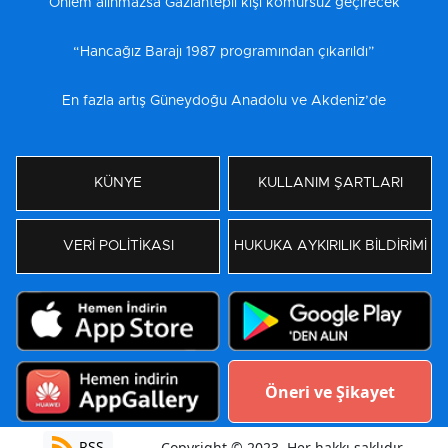
Önlem alınmazsa Gaziantepli kışı kömürsüz geçirecek
“Hancağız Barajı 1987 programından çıkarıldı”
En fazla artış Güneydoğu Anadolu ve Akdeniz’de
KÜNYE
KULLANIM ŞARTLARI
VERİ POLİTİKASI
HUKUKA AYKIRILIK BİLDİRİMİ
Öneri ve Şikayet
RSS
Copyright © 2023. Her hakkı saklıdır.