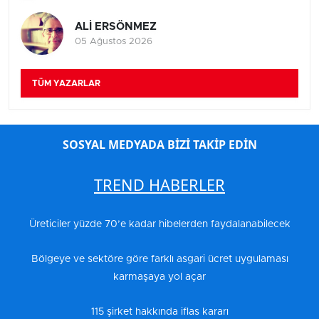
ALİ ERSÖNMEZ
05 Ağustos 2026
TÜM YAZARLAR
SOSYAL MEDYADA BİZİ TAKİP EDİN
TREND HABERLER
Üreticiler yüzde 70’e kadar hibelerden faydalanabilecek
Bölgeye ve sektöre göre farklı asgari ücret uygulaması
karmaşaya yol açar
115 şirket hakkında iflas kararı