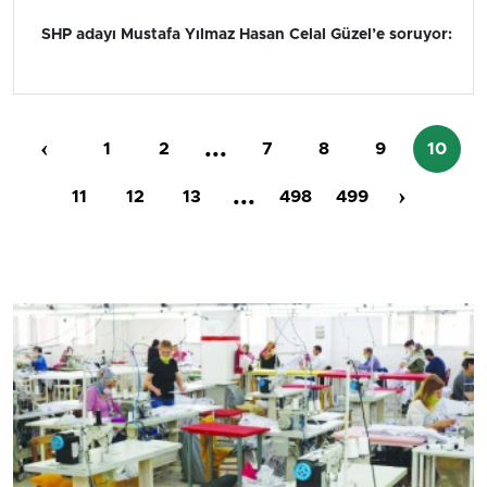
SHP adayı Mustafa Yılmaz Hasan Celal Güzel’e soruyor:
‹
...
1
2
7
8
9
10
...
›
11
12
13
498
499