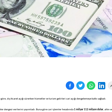
Birçok uyku hastalığının
En ucuz sigara 120 TL,
tan...
pa...
 göre, dış ticaret açığı sürerken hizmetler ve turizm gelirleri cari açığı dengelemeye katkı sağladı.
r dengesi verilerini yayımladı. Buna göre cari işlemler hesabında
1 milyar 112 milyon dolar
, altın v