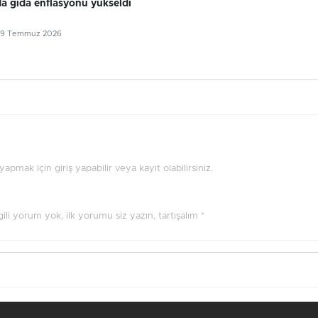
 gıda enflasyonu yükseldi
29 Temmuz 2026
pmak için giriş yapabilir veya kayıt olabilirsiniz.
ilgili yorum yok, ilk yorumu siz yazın, tartışalım *