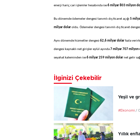
enerji hariç cari işlemler hesabında ise
6 milyar 803 milyon do
Bu dönemde ödemeler dengesi tanımlı dış ticaret açığı
5 mily
milyar dolar
oldu. Ödemeler dengesi tanımlı dış ticaret denges
Aynı dönemde hizmetler dengesi
62,6 milyar dolar
fazla verirk
dengesi kaynaklı net girişler eylül ayında
7 milyar 707 milyon 
seyahat kaleminden ise
6 milyar 259 milyon dolar
net gelir s
İlginizi Çekebilir
Yeşil ve g
#Ekonomi
/ 
Yıllık en