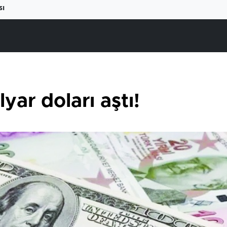
sı
yar doları aştı!