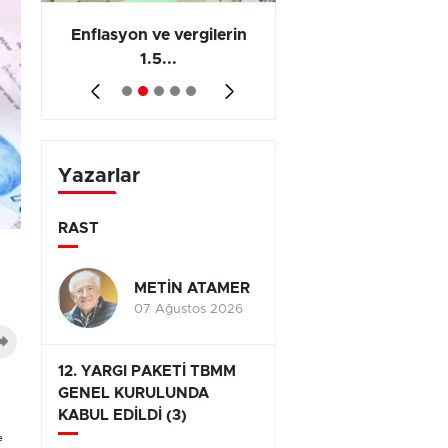
 en
Enflasyon ve vergilerin
Barış yatırımı, üre
1.5...
ve...
Yazarlar
RAST
METİN ATAMER
07 Ağustos 2026
12. YARGI PAKETİ TBMM
GENEL KURULUNDA
KABUL EDİLDİ (3)
e