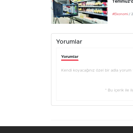
Temmuz’da
#Ekonomi
/ 
Yorumlar
Yorumlar
Kendi koyacağınız özel bir adla yorum ya
* Bu içerik ile 