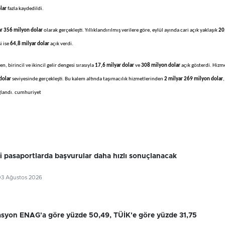
lar
fazla kaydedildi.
ar 356 milyon dolar
olarak gerçekleşti. Yıllıklandırılmış verilere göre, eylül ayında cari açık yaklaşık
20
i ise
64,8 milyar dolar
açık verdi.
en, birincil ve ikincil gelir dengesi sırasıyla
17,6 milyar dolar
ve
308 milyon dolar
açık gösterdi. Hizm
dolar
seviyesinde gerçekleşti. Bu kalem altında taşımacılık hizmetlerinden
2 milyar 269 milyon dolar
,
ağlandı. cumhuriyet
ri pasaportlarda başvurular daha hızlı sonuçlanacak
03 Ağustos 2026
flasyon ENAG'a göre yüzde 50,49, TÜİK'e göre yüzde 31,75