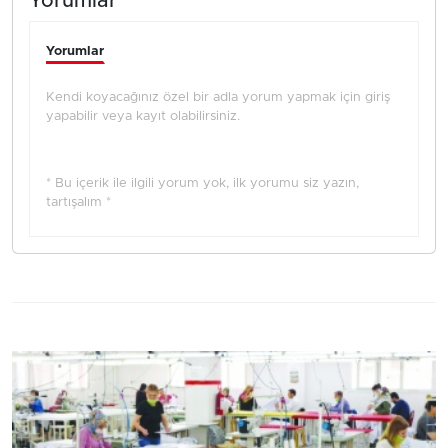
Yorumlar
Yorumlar
Kendi koyacağınız özel bir adla yorum yapmak için giriş
yapabilir veya kayıt olabilirsiniz.
* Bu içerik ile ilgili yorum yok, ilk yorumu siz yazın,
tartışalım *