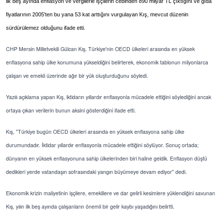
ilk beş ayında enflasyon ve vergilerle işçilerin cebinden 890 milyar TL çıktığını ve gıda
fiyatlarının 2005'ten bu yana 53 kat arttığını vurgulayan Kış, mevcut düzenin
sürdürülemez olduğunu ifade etti.
CHP Mersin Milletvekili Gülcan Kış, Türkiye'nin OECD ülkeleri arasında en yüksek
enflasyona sahip ülke konumuna yükseldiğini belirterek, ekonomik tablonun milyonlarca
çalışan ve emekli üzerinde ağır bir yük oluşturduğunu söyledi.
Yazılı açıklama yapan Kış, iktidarın yıllardır enflasyonla mücadele ettiğini söylediğini ancak
ortaya çıkan verilerin bunun aksini gösterdiğini ifade etti.
Kış, "Türkiye bugün OECD ülkeleri arasında en yüksek enflasyona sahip ülke
durumundadır. İktidar yıllardır enflasyonla mücadele ettiğini söylüyor. Sonuç ortada;
dünyanın en yüksek enflasyonuna sahip ülkelerinden biri haline geldik. Enflasyon düştü
dedikleri yerde vatandaşın sofrasındaki yangın büyümeye devam ediyor" dedi.
Ekonomik krizin maliyetinin işçilere, emeklilere ve dar gelirli kesimlere yüklendiğini savunan
Kış, yılın ilk beş ayında çalışanların önemli bir gelir kaybı yaşadığını belirtti.