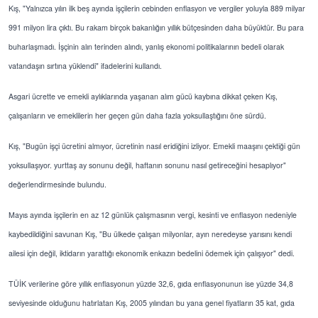
Kış, "Yalnızca yılın ilk beş ayında işçilerin cebinden enflasyon ve vergiler yoluyla 889 milyar
991 milyon lira çıktı. Bu rakam birçok bakanlığın yıllık bütçesinden daha büyüktür. Bu para
buharlaşmadı. İşçinin alın terinden alındı, yanlış ekonomi politikalarının bedeli olarak
vatandaşın sırtına yüklendi" ifadelerini kullandı.
Asgari ücrette ve emekli aylıklarında yaşanan alım gücü kaybına dikkat çeken Kış,
çalışanların ve emeklilerin her geçen gün daha fazla yoksullaştığını öne sürdü.
Kış, "Bugün işçi ücretini almıyor, ücretinin nasıl eridiğini izliyor. Emekli maaşını çektiği gün
yoksullaşıyor. yurttaş ay sonunu değil, haftanın sonunu nasıl getireceğini hesaplıyor"
değerlendirmesinde bulundu.
Mayıs ayında işçilerin en az 12 günlük çalışmasının vergi, kesinti ve enflasyon nedeniyle
kaybedildiğini savunan Kış, "Bu ülkede çalışan milyonlar, ayın neredeyse yarısını kendi
ailesi için değil, iktidarın yarattığı ekonomik enkazın bedelini ödemek için çalışıyor" dedi.
TÜİK verilerine göre yıllık enflasyonun yüzde 32,6, gıda enflasyonunun ise yüzde 34,8
seviyesinde olduğunu hatırlatan Kış, 2005 yılından bu yana genel fiyatların 35 kat, gıda