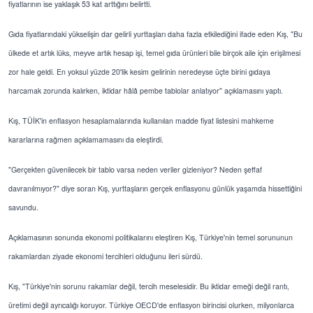
fiyatlarının ise yaklaşık 53 kat arttığını belirtti.
Gıda fiyatlarındaki yükselişin dar gelirli yurttaşları daha fazla etkilediğini ifade eden Kış, "Bu
ülkede et artık lüks, meyve artık hesap işi, temel gıda ürünleri bile birçok aile için erişilmesi
zor hale geldi. En yoksul yüzde 20'lik kesim gelirinin neredeyse üçte birini gıdaya
harcamak zorunda kalırken, iktidar hâlâ pembe tablolar anlatıyor" açıklamasını yaptı.
Kış, TÜİK'in enflasyon hesaplamalarında kullanılan madde fiyat listesini mahkeme
kararlarına rağmen açıklamamasını da eleştirdi.
"Gerçekten güvenilecek bir tablo varsa neden veriler gizleniyor? Neden şeffaf
davranılmıyor?" diye soran Kış, yurttaşların gerçek enflasyonu günlük yaşamda hissettiğini
savundu.
Açıklamasının sonunda ekonomi politikalarını eleştiren Kış, Türkiye'nin temel sorununun
rakamlardan ziyade ekonomi tercihleri olduğunu ileri sürdü.
Kış, "Türkiye'nin sorunu rakamlar değil, tercih meselesidir. Bu iktidar emeği değil rantı,
üretimi değil ayrıcalığı koruyor. Türkiye OECD'de enflasyon birincisi olurken, milyonlarca