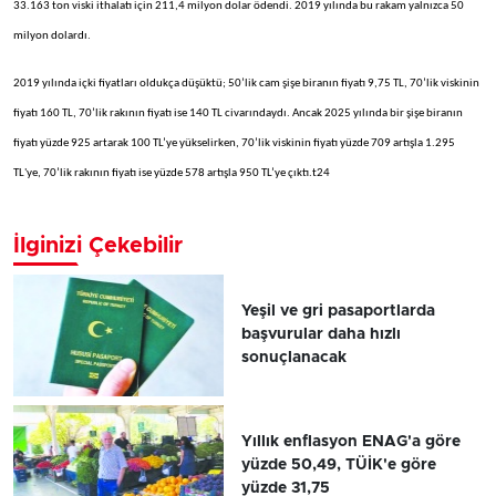
33.163 ton viski ithalatı için 211,4 milyon dolar ödendi. 2019 yılında bu rakam yalnızca 50
milyon dolardı.
2019 yılında içki fiyatları oldukça düşüktü; 50’lik cam şişe biranın fiyatı 9,75 TL, 70’lik viskinin
fiyatı 160 TL, 70’lik rakının fiyatı ise 140 TL civarındaydı. Ancak 2025 yılında bir şişe biranın
fiyatı yüzde 925 artarak 100 TL’ye yükselirken, 70’lik viskinin fiyatı yüzde 709 artışla 1.295
TL'ye, 70’lik rakının fiyatı ise yüzde 578 artışla 950 TL’ye çıktı.t24
İlginizi Çekebilir
Yeşil ve gri pasaportlarda
başvurular daha hızlı
sonuçlanacak
Yıllık enflasyon ENAG'a göre
yüzde 50,49, TÜİK'e göre
yüzde 31,75