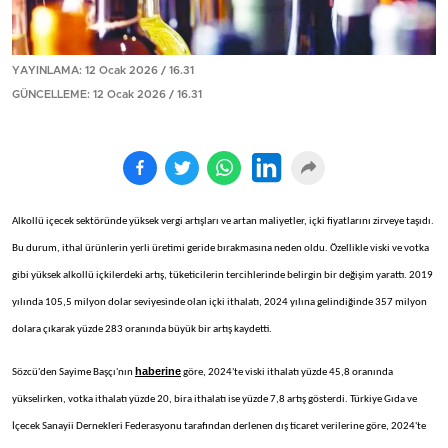
YAYINLAMA: 12 Ocak 2026 / 16.31
GÜNCELLEME: 12 Ocak 2026 / 16.31
Alkollü içecek sektöründe yüksek vergi artışları ve artan maliyetler, içki fiyatlarını zirveye taşıdı.
Bu durum, ithal ürünlerin yerli üretimi geride bırakmasına neden oldu. Özellikle viski ve votka
gibi yüksek alkollü içkilerdeki artış, tüketicilerin tercihlerinde belirgin bir değişim yarattı. 2019
yılında 105,5 milyon dolar seviyesinde olan içki ithalatı, 2024 yılına gelindiğinde 357 milyon
dolara çıkarak yüzde 283 oranında büyük bir artış kaydetti.
haberine
Sözcü'den Sayime Başçı'nın
göre, 2024'te viski ithalatı yüzde 45,8 oranında
yükselirken, votka ithalatı yüzde 20, bira ithalatı ise yüzde 7,8 artış gösterdi. Türkiye Gıda ve
İçecek Sanayii Dernekleri Federasyonu tarafından derlenen dış ticaret verilerine göre, 2024'te