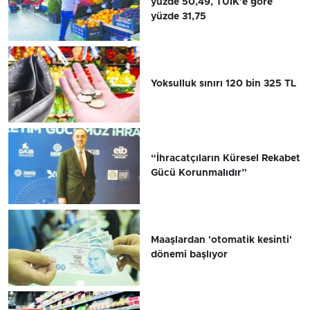
yüzde 50,49, TÜİK'e göre
yüzde 31,75
Yoksulluk sınırı 120 bin 325 TL
“İhracatçıların Küresel Rekabet
Gücü Korunmalıdır”
Maaşlardan 'otomatik kesinti'
dönemi başlıyor