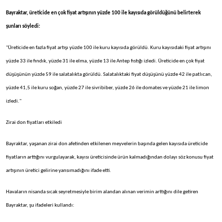
Bayraktar, üreticide en çok fiyat artışının yüzde 100 ile kayısıda görüldüğünü belirterek
şunları söyledi:
"Üreticide en fazla fiyat artışı yüzde 100 ile kuru kayısıda görüldü. Kuru kayısıdaki fiyat artışını
yüzde 33 ile fındık, yüzde 31 ile elma, yüzde 13 ile Antep fıstığı izledi. Üreticide en çok fiyat
düşüşünün yüzde 59 ile salatalıkta görüldü. Salatalıktaki fiyat düşüşünü yüzde 42 ile patlıcan,
yüzde 41,5 ile kuru soğan, yüzde 27 ile sivribiber, yüzde 26 ile domates ve yüzde 21 ile limon
izledi."
Zirai don fiyatları etkiledi
Bayraktar, yaşanan zirai don afetinden etkilenen meyvelerin başında gelen kayısıda üreticide
fiyatların arttığını vurgulayarak, kayısı üreticisinde ürün kalmadığından dolayı söz konusu fiyat
artışının üretici gelirine yansımadığını ifade etti.
Havaların nisanda sıcak seyretmesiyle birim alandan alınan verimin arttığını dile getiren
Bayraktar, şu ifadeleri kullandı: