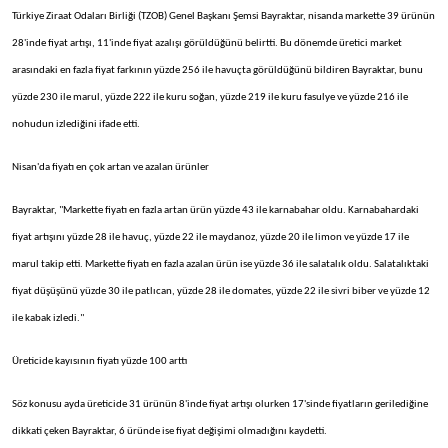
Türkiye Ziraat Odaları Birliği (TZOB) Genel Başkanı Şemsi Bayraktar, nisanda markette 39 ürünün
28'inde fiyat artışı, 11'inde fiyat azalışı görüldüğünü belirtti. Bu dönemde üretici market
arasındaki en fazla fiyat farkının yüzde 256 ile havuçta görüldüğünü bildiren Bayraktar, bunu
yüzde 230 ile marul, yüzde 222 ile kuru soğan, yüzde 219 ile kuru fasulye ve yüzde 216 ile
nohudun izlediğini ifade etti.
Nisan'da fiyatı en çok artan ve azalan ürünler
Bayraktar, "Markette fiyatı en fazla artan ürün yüzde 43 ile karnabahar oldu. Karnabahardaki
fiyat artışını yüzde 28 ile havuç, yüzde 22 ile maydanoz, yüzde 20 ile limon ve yüzde 17 ile
marul takip etti. Markette fiyatı en fazla azalan ürün ise yüzde 36 ile salatalık oldu. Salatalıktaki
fiyat düşüşünü yüzde 30 ile patlıcan, yüzde 28 ile domates, yüzde 22 ile sivri biber ve yüzde 12
ile kabak izledi."
Üreticide kayısının fiyatı yüzde 100 arttı
Söz konusu ayda üreticide 31 ürünün 8'inde fiyat artışı olurken 17'sinde fiyatların gerilediğine
dikkati çeken Bayraktar, 6 üründe ise fiyat değişimi olmadığını kaydetti.