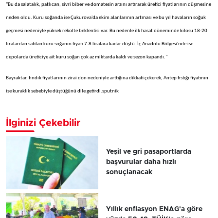
"Bu da salatalık, patlıcan, sivri biber ve domatesin arzını artırarak üretici fiyatlarının düşmesine
neden oldu. Kuru soğanda ise Çukurova'da ekim alanlarının artması ve bu yıl havaların soğuk
geçmesi nedeniyle yüksek rekolte beklentisi var. Bu nedenle ilk hasat döneminde kilosu 18-20
liralardan satılan kuru soğanın fiyatı 7-8 liralara kadar düştü. İç Anadolu Bölgesi'nde ise
depolarda üreticiye ait kuru soğan çok az miktarda kaldı ve sezon kapandı."
Bayraktar, fındık fiyatlarının zirai don nedeniyle arttığına dikkati çekerek, Antep fıstığı fiyatının
ise kuraklık sebebiyle düştüğünü dile getirdi.sputnik
İlginizi Çekebilir
Yeşil ve gri pasaportlarda
başvurular daha hızlı
sonuçlanacak
Yıllık enflasyon ENAG'a göre