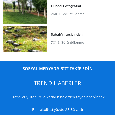
Güncel Fotoğraflar
26167 Görüntülenme
Sabah'ın arşivinden
70113 Görüntülenme
SOSYAL MEDYADA BİZİ TAKİP EDİN
TREND HABERLER
Üreticiler yüzde 70’e kadar hibelerden faydalanabilecek
Bal rekoltesi yüzde 25-30 arttı