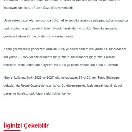
kapsayan zam kararı Resmi Gazete’de yayımlandı.
Uzun süren pazarlıklar sonucunda hükümet ile sendika arasında uzlaşma sağlanamayınca
toplu sözleşme görüşmeleri Hakem Kurulu tarafından yürütüldü. Sendika masadan
çekilince Hakem Kurulu da dün nihai kararını verdi.
Kamu görevlilerinin genel zam oranları 2026 yılı birinci dönem için yüzde 11, ikinci dönem
için yüzde 7; 2027 yılı birinci dönem için yüzde 5, ikinci dönem için yüzde 4 olarak
belirlendi. Memurların taban aylıkları ise 2026 yılı birinci dönem için 1000 TL artırıldı.
Hizmet kollarına ilişkin 2026 ve 2027 yıllarını kapsayan 8’inci Dönem Toplu Sözleşme
detayları da Resmi Gazete’de yayımlandı. Bu düzenlemeler; fazla mesai, tazminat, yol
parası ve ücretsiz toplu taşıma gibi hakları içeriyor.
İlginizi Çekebilir