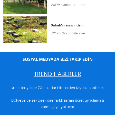
26176 Görüntülenme
Sabah'ın arşivinden
70126 Görüntülenme
SOSYAL MEDYADA BİZİ TAKİP EDİN
TREND HABERLER
Üreticiler yüzde 70’e kadar hibelerden faydalanabilecek
Bölgeye ve sektöre göre farklı asgari ücret uygulaması
karmaşaya yol açar