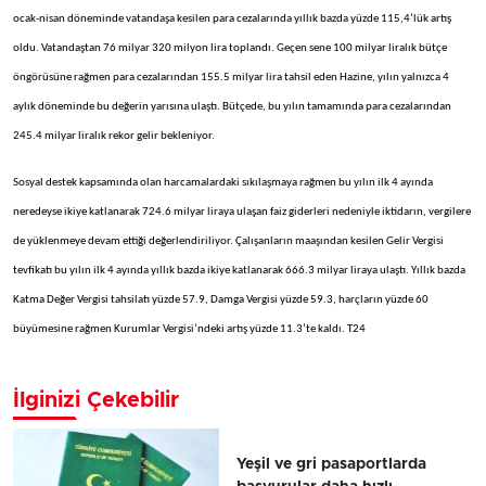
ocak-nisan döneminde vatandaşa kesilen para cezalarında yıllık bazda yüzde 115,4’lük artış
oldu. Vatandaştan 76 milyar 320 milyon lira toplandı. Geçen sene 100 milyar liralık bütçe
öngörüsüne rağmen para cezalarından 155.5 milyar lira tahsil eden Hazine, yılın yalnızca 4
aylık döneminde bu değerin yarısına ulaştı. Bütçede, bu yılın tamamında para cezalarından
245.4 milyar liralık rekor gelir bekleniyor.
Sosyal destek kapsamında olan harcamalardaki sıkılaşmaya rağmen bu yılın ilk 4 ayında
neredeyse ikiye katlanarak 724.6 milyar liraya ulaşan faiz giderleri nedeniyle iktidarın, vergilere
de yüklenmeye devam ettiği değerlendiriliyor. Çalışanların maaşından kesilen Gelir Vergisi
tevfikatı bu yılın ilk 4 ayında yıllık bazda ikiye katlanarak 666.3 milyar liraya ulaştı. Yıllık bazda
Katma Değer Vergisi tahsilatı yüzde 57.9, Damga Vergisi yüzde 59.3, harçların yüzde 60
büyümesine rağmen Kurumlar Vergisi’ndeki artış yüzde 11.3’te kaldı. T24
İlginizi Çekebilir
Yeşil ve gri pasaportlarda