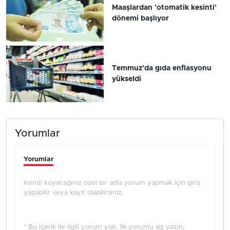
Maaşlardan 'otomatik kesinti'
dönemi başlıyor
Temmuz’da gıda enflasyonu
yükseldi
Yorumlar
Yorumlar
Kendi koyacağınız özel bir adla yorum yapmak için giriş
yapabilir veya kayıt olabilirsiniz.
* Bu içerik ile ilgili yorum yok, ilk yorumu siz yazın,