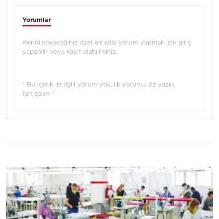
Yorumlar
Kendi koyacağınız özel bir adla yorum yapmak için giriş
yapabilir veya kayıt olabilirsiniz.
* Bu içerik ile ilgili yorum yok, ilk yorumu siz yazın,
tartışalım *