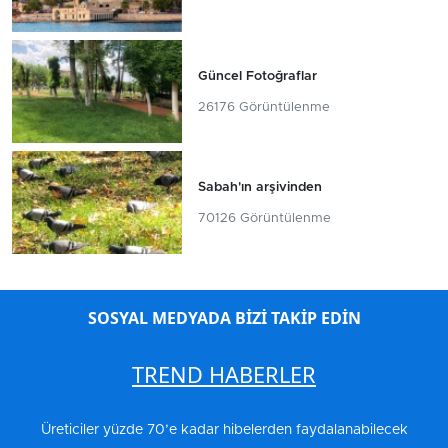
Güncel Fotoğraflar
26176 Görüntülenme
Sabah'ın arşivinden
70126 Görüntülenme
SOSYAL MEDYADA BİZİ TAKİP EDİN
TREND HABERLER
Üreticiler yüzde 70’e kadar hibelerden faydalanabilecek