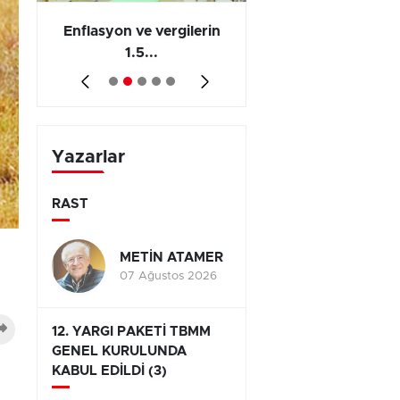
 en
Enflasyon ve vergilerin
Barış yatırımı, üre
1.5...
ve...
Yazarlar
RAST
METİN ATAMER
07 Ağustos 2026
12. YARGI PAKETİ TBMM
GENEL KURULUNDA
KABUL EDİLDİ (3)