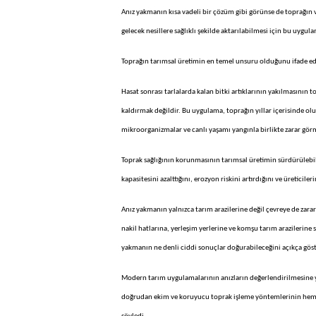
Anız yakmanın kısa vadeli bir çözüm gibi görünse de toprağın ve
gelecek nesillere sağlıklı şekilde aktarılabilmesi için bu uygul
Toprağın tarımsal üretimin en temel unsuru olduğunu ifade ede
Hasat sonrası tarlalarda kalan bitki artıklarının yakılmasının
kaldırmak değildir. Bu uygulama, toprağın yıllar içerisinde o
mikroorganizmalar ve canlı yaşamı yangınla birlikte zarar gö
Toprak sağlığının korunmasının tarımsal üretimin sürdürülebil
kapasitesini azalttığını, erozyon riskini artırdığını ve üretici
Anız yakmanın yalnızca tarım arazilerine değil çevreye de zara
nakil hatlarına, yerleşim yerlerine ve komşu tarım arazilerine
yakmanın ne denli ciddi sonuçlar doğurabileceğini açıkça gös
Modern tarım uygulamalarının anızların değerlendirilmesine yö
doğrudan ekim ve koruyucu toprak işleme yöntemlerinin hem 