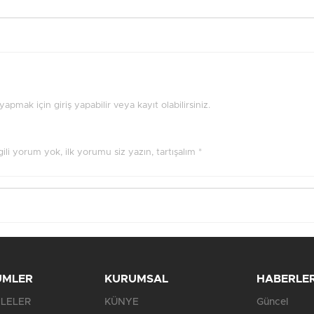
pmak için giriş yapabilir veya kayıt olabilirsiniz.
ilgili yorum yok, ilk yorumu siz yazın, tartışalım *
ÜMLER
KURUMSAL
HABERLE
LELER
KÜNYE
Güncel