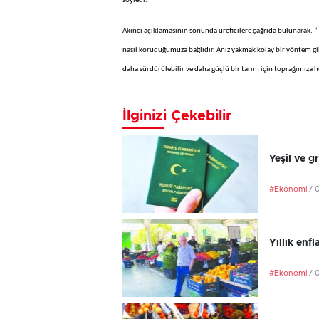
söyledi.
Akıncı açıklamasının sonunda üreticilere çağrıda bulunarak, “
nasıl koruduğumuza bağlıdır. Anız yakmak kolay bir yöntem g
daha sürdürülebilir ve daha güçlü bir tarım için toprağımıza he
İlginizi Çekebilir
Yeşil ve g
#Ekonomi
/ 
Yıllık en
#Ekonomi
/ 