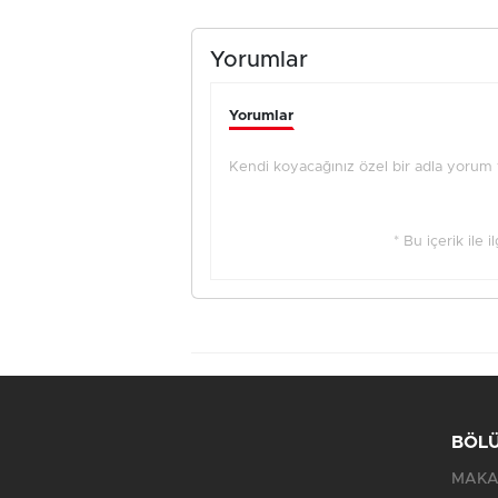
Yorumlar
Yorumlar
Kendi koyacağınız özel bir adla yorum ya
* Bu içerik ile 
BÖL
MAKA