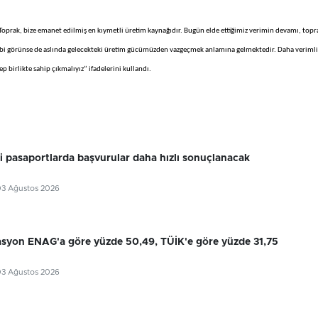
Toprak, bize emanet edilmiş en kıymetli üretim kaynağıdır. Bugün elde ettiğimiz verimin devamı, topr
ibi görünse de aslında gelecekteki üretim gücümüzden vazgeçmek anlamına gelmektedir. Daha verimli
p birlikte sahip çıkmalıyız” ifadelerini kullandı.
ri pasaportlarda başvurular daha hızlı sonuçlanacak
03 Ağustos 2026
flasyon ENAG'a göre yüzde 50,49, TÜİK'e göre yüzde 31,75
03 Ağustos 2026