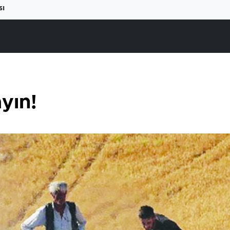
sı
yın!