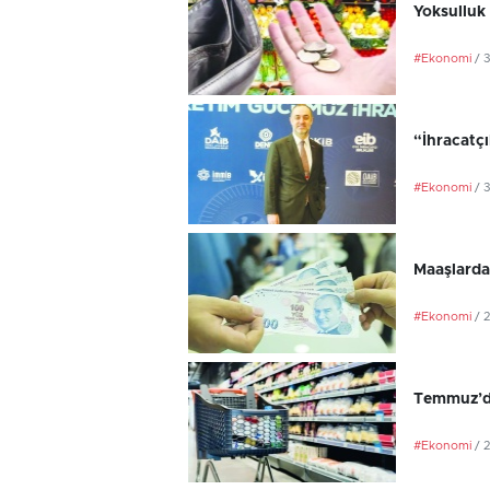
Yoksulluk 
#Ekonomi
/ 
“İhracatç
#Ekonomi
/ 
Maaşlarda
#Ekonomi
/ 
Temmuz’da
#Ekonomi
/ 