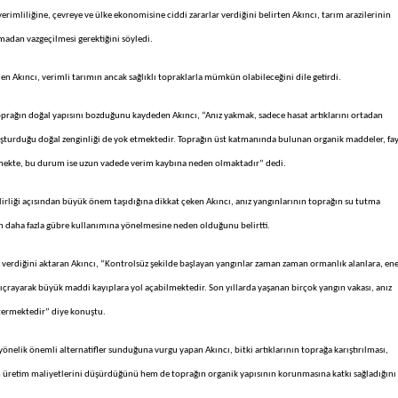
rimliliğine, çevreye ve ülke ekonomisine ciddi zararlar verdiğini belirten Akıncı, tarım arazilerinin
amadan vazgeçilmesi gerektiğini söyledi.
n Akıncı, verimli tarımın ancak sağlıklı topraklarla mümkün olabileceğini dile getirdi.
 toprağın doğal yapısını bozduğunu kaydeden Akıncı, “Anız yakmak, sadece hasat artıklarını ortadan
luşturduğu doğal zenginliği de yok etmektedir. Toprağın üst katmanında bulunan organik maddeler, fa
rmekte, bu durum ise uzun vadede verim kaybına neden olmaktadır” dedi.
irliği açısından büyük önem taşıdığına dikkat çeken Akıncı, anız yangınlarının toprağın su tutma
lerin daha fazla gübre kullanımına yönelmesine neden olduğunu belirtti.
r verdiğini aktaran Akıncı, “Kontrolsüz şekilde başlayan yangınlar zaman zaman ormanlık alanlara, ene
 sıçrayarak büyük maddi kayıplara yol açabilmektedir. Son yıllarda yaşanan birçok yangın vakası, anız
termektedir” diye konuştu.
nelik önemli alternatifler sunduğuna vurgu yapan Akıncı, bitki artıklarının toprağa karıştırılması,
üretim maliyetlerini düşürdüğünü hem de toprağın organik yapısının korunmasına katkı sağladığını