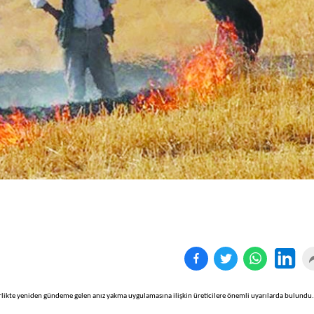
Birçok uyku hastalığının
En ucuz sigara 120 TL,
tan...
pa...
likte yeniden gündeme gelen anız yakma uygulamasına ilişkin üreticilere önemli uyarılarda bulundu.