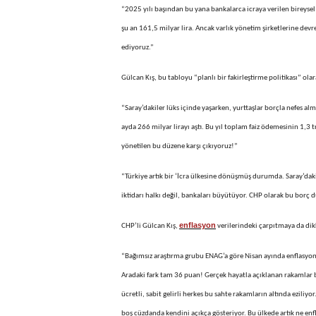
“2025 yılı başından bu yana bankalarca icraya verilen bireysel k
şu an 161,5 milyar lira. Ancak varlık yönetim şirketlerine de
ediyoruz.”
Gülcan Kış, bu tabloyu “planlı bir fakirleştirme politikası” ola
“Saray’dakiler lüks içinde yaşarken, yurttaşlar borçla nefes alm
ayda 266 milyar lirayı aştı. Bu yıl toplam faiz ödemesinin 1,3 tr
yönetilen bu düzene karşı çıkıyoruz!”
“Türkiye artık bir ‘İcra ülkesine dönüşmüş durumda. Saray’dakil
iktidarı halkı değil, bankaları büyütüyor. CHP olarak bu borç
enflasyon
CHP’li Gülcan Kış,
verilerindeki çarpıtmaya da dikk
“Bağımsız araştırma grubu ENAG’a göre Nisan ayında enflasyon ay
Aradaki fark tam 36 puan! Gerçek hayatla açıklanan rakamlar 
ücretli, sabit gelirli herkes bu sahte rakamların altında eziliy
boş cüzdanda kendini açıkça gösteriyor. Bu ülkede artık ne en