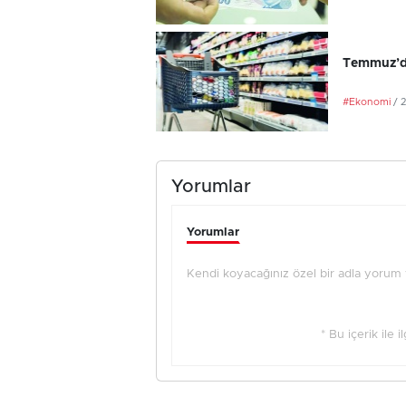
Temmuz’da
#Ekonomi
/ 
Yorumlar
Yorumlar
Kendi koyacağınız özel bir adla yorum ya
* Bu içerik ile 