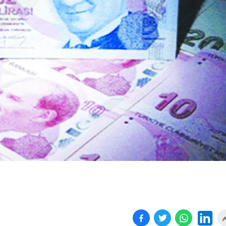
Birçok uyku hastalığının
En ucuz sigara 120 TL,
tan...
pa...