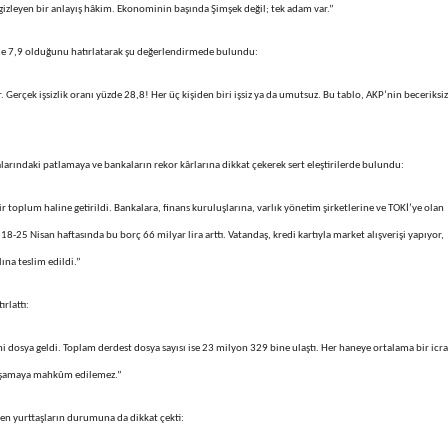
i gizleyen bir anlayış hâkim. Ekonominin başında Şimşek değil; tek adam var.”
üzde 7,9 olduğunu hatırlatarak şu değerlendirmede bulundu:
 Gerçek işsizlik oranı yüzde 28,8! Her üç kişiden biri işsiz ya da umutsuz. Bu tablo, AKP’nin beceriksiz
larındaki patlamaya ve bankaların rekor kârlarına dikkat çekerek sert eleştirilerde bulundu:
 toplum haline getirildi. Bankalara, finans kuruluşlarına, varlık yönetim şirketlerine ve TOKİ’ye olan
8-25 Nisan haftasında bu borç 66 milyar lira arttı. Vatandaş, kredi kartıyla market alışverişi yapıyor,
ına teslim edildi.”
ırlattı:
ni dosya geldi. Toplam derdest dosya sayısı ise 23 milyon 329 bine ulaştı. Her haneye ortalama bir icra
 yaşamaya mahkûm edilemez.”
en yurttaşların durumuna da dikkat çekti: