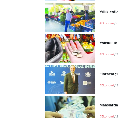
Yıllık en
#Ekonomi
/ 
Yoksulluk 
#Ekonomi
/ 
“İhracatç
#Ekonomi
/ 
Maaşlarda
#Ekonomi
/ 