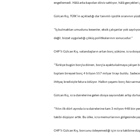
engellemedi. Hâlâ arka kapıdan döviz satılıyor, hâlâ gerçekler
Gülcan Kış, TÜİK’in açıkladığı dar tanımlı işsizlik oranının y
“İş bulmaktan umudunu kesenler, eksik çalışanlar yok sayılıyor.
değil, bizzat uyguladığı çöküş politikalarının sonucudur.”
CHP’li Gülcan Kış, vatandaşların artan borç yüküne, icra dosya
“Türkiye bugün borçla dönen, borçla ayakta kalmaya çalışan bir
toplam bireysel borç 4 trilyon 557 milyar lirayı buldu. Sadece 1
ihtiyaç kredisiyle fatura ödüyor. Halkın yaşamı borç-faiz sarmal
Gülcan Kış, icra dairelerine gelen dosya sayısındaki artışı da hat
“Yılın ilk dört ayında icra dairelerine tam 3 milyon 448 bin ye
takibi düşüyor artık. Bu ülke, icra memurlarının gölgesinde
CHP’li Gülcan Kış, borcunu ödeyemediği için icra takibine düş