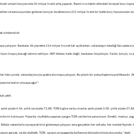
redi ve kart borçlarında 50 milyar liralık artış yaşandı. Resmî icra takibi altındaki bireysel borç topl
vredilen ve kamuoyundan gizlenen borçlar da eklenince 221 milyar liralık bir batık borç havuzundan sö
rak nitelendirdi:
aya çalışıyor. Bankalar ilk çeyrekte 216 milyar lira net kâr açıklarken, vatandaşın ödediği faiz sadece ü
ilyon liraya çıkacağı tahmin ediliyor. AKP iktidarı halkı değil, bankaları büyütüyor. Faizle, borçla, icra
er lüks içinde, vatandaş borçla ayakta durmaya çalışıyor. Bu planlı bir yoksullaştırma politikasıdır. 
 düzenine teslim olmayacağız!”
at çekti.
lık yüzde 4,46, yıllık ise yüzde 73,88. TÜİK’e göre ise bu oranlar aylık yüzde 3,00, yıllık yüzde 37,86
birbirini tutmuyor. Pazarda, mutfakta yaşanan yangın TÜİK verilerine yansımıyor. Emekli, memur, asg
or. İktidar rakamlarla oynayarak krizi gizlemeye çalışıyor ama gerçekler her sofrada, her market fişinde, 
flasyon gerçek, ne de istatistik. TÜİK, sarayın propaganda bültenine dönüştürülmüş durumda,” dedi.