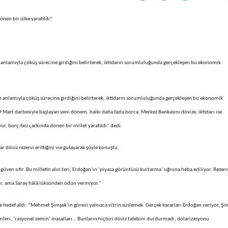
dönen bir ülke yaratıldı”
 anlamıyla çöküş sürecine girdiğini belirterek, iktidarın sorumluluğunda gerçekleşen bu ekonomik
m anlamıyla çöküş sürecine girdiğini belirterek, iktidarın sorumluluğunda gerçekleşen bu ekonomik
9 Mart darbesiyle başlayan yeni dönem, halkı daha fazla borca, Merkez Bankasını dövize, iktidarı ise
yor, borç-faiz çarkında dönen bir millet yaratıldı” dedi.
r döviz rezervi erittiğini vurgulayarak şöyle konuştu:
r, güven sıfır. Bu milletin alın teri, Erdoğan’ın ‘piyasa görüntüsü kurtarma’ uğruna heba ediliyor. Rezerv
yor, ama Saray hâlâ lüksünden ödün vermiyor.”
 hedef aldı: “Mehmet Şimşek’in görevi yalnızca vitrin süslemek. Gerçek kararları Erdoğan veriyor, Şi
öylemleri, ‘rasyonel zemin’ masalları… Bunların hiçbiri döviz talebini durdurmadı, dolarizasyonu