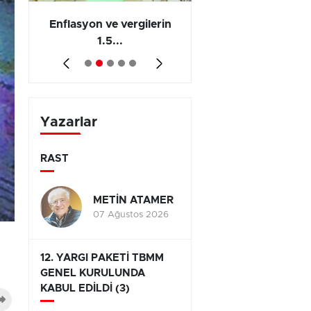
 en
Enflasyon ve vergilerin
Barış yatırımı, üre
1.5...
ve...
Yazarlar
RAST
METİN ATAMER
07 Ağustos 2026
12. YARGI PAKETİ TBMM
GENEL KURULUNDA
KABUL EDİLDİ (3)