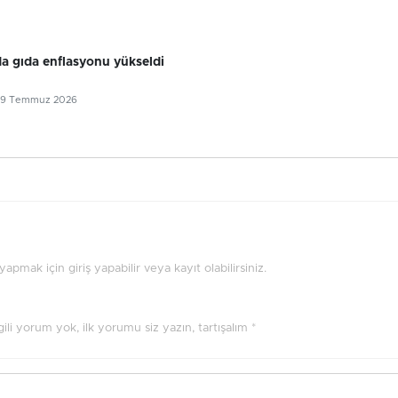
 gıda enflasyonu yükseldi
29 Temmuz 2026
pmak için giriş yapabilir veya kayıt olabilirsiniz.
ilgili yorum yok, ilk yorumu siz yazın, tartışalım *