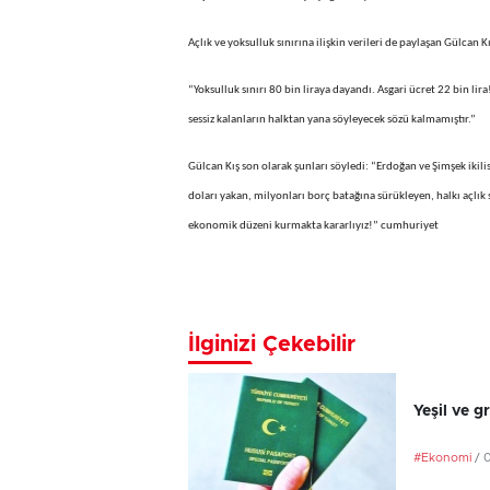
Açlık ve yoksulluk sınırına ilişkin verileri de paylaşan Gülcan Kı
“Yoksulluk sınırı 80 bin liraya dayandı. Asgari ücret 22 bin lira
sessiz kalanların halktan yana söyleyecek sözü kalmamıştır.”
Gülcan Kış son olarak şunları söyledi: “Erdoğan ve Şimşek ikilis
doları yakan, milyonları borç batağına sürükleyen, halkı açlık 
ekonomik düzeni kurmakta kararlıyız!” cumhuriyet
İlginizi Çekebilir
Yeşil ve g
#Ekonomi
/ 