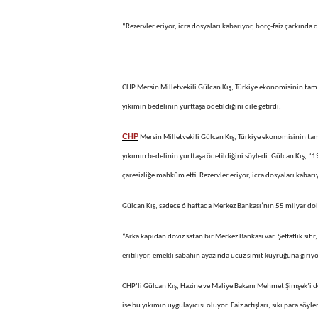
“Rezervler eriyor, icra dosyaları kabarıyor, borç-faiz çarkında 
CHP Mersin Milletvekili Gülcan Kış, Türkiye ekonomisinin tam
yıkımın bedelinin yurttaşa ödetildiğini dile getirdi.
CHP
Mersin Milletvekili Gülcan Kış, Türkiye ekonomisinin ta
yıkımın bedelinin yurttaşa ödetildiğini söyledi. Gülcan Kış, “1
çaresizliğe mahkûm etti. Rezervler eriyor, icra dosyaları kabarı
Gülcan Kış, sadece 6 haftada Merkez Bankası’nın 55 milyar dola
“Arka kapıdan döviz satan bir Merkez Bankası var. Şeffaflık sıfı
eritiliyor, emekli sabahın ayazında ucuz simit kuyruğuna giri
CHP’li Gülcan Kış, Hazine ve Maliye Bakanı Mehmet Şimşek’i de
ise bu yıkımın uygulayıcısı oluyor. Faiz artışları, sıkı para s