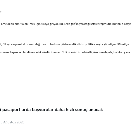
ş:
! Emekli bir simit alabilmek için sıraya giriyor. Bu, Erdoğan’ın yarattığı sefalet rejimidir. Bu tablo karş
i, ülkeyi rasyonel ekonomi değil; rant, baskı ve göstermelik vitrin politikalarıyla yönetiyor. 55 milyar
sınırına hapseden bu düzen artık sürdürülemez. CHP olarak biz; adaletli, üretime dayalı, halktan yana 
ri pasaportlarda başvurular daha hızlı sonuçlanacak
03 Ağustos 2026