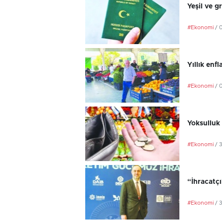
Yeşil ve g
#Ekonomi
/ 
Yıllık en
#Ekonomi
/ 
Yoksulluk 
#Ekonomi
/ 
“İhracatç
#Ekonomi
/ 