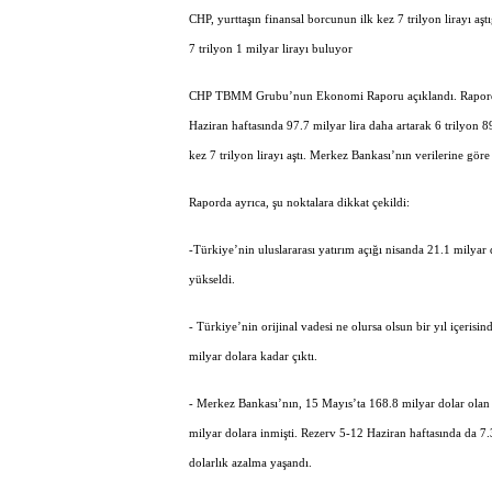
CHP, yurttaşın finansal borcunun ilk kez 7 trilyon lirayı aştı
7 trilyon 1 milyar lirayı buluyor
CHP TBMM Grubu’nun Ekonomi Raporu açıklandı. Raporda, “Yu
Haziran haftasında 97.7 milyar lira daha artarak 6 trilyon 89
kez 7 trilyon lirayı aştı. Merkez Bankası’nın verilerine göre
Raporda ayrıca, şu noktalara dikkat çekildi:
-Türkiye’nin uluslararası yatırım açığı nisanda 21.1 milyar
yükseldi.
- Türkiye’nin orijinal vadesi ne olursa olsun bir yıl içeri
milyar dolara kadar çıktı.
- Merkez Bankası’nın, 15 Mayıs’ta 168.8 milyar dolar olan d
milyar dolara inmişti. Rezerv 5-12 Haziran haftasında da 7
dolarlık azalma yaşandı.