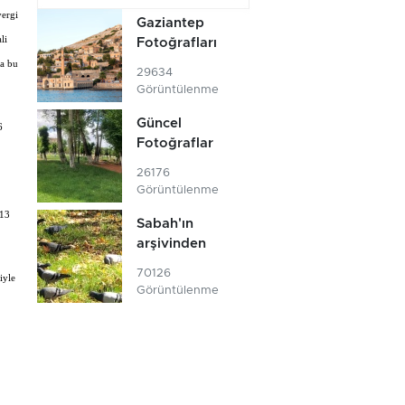
vergi
Gaziantep
li
Fotoğrafları
da bu
29634
Görüntülenme
Güncel
6
Fotoğraflar
26176
Görüntülenme
(13
Sabah'ın
arşivinden
70126
iyle
Görüntülenme