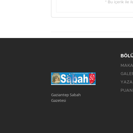
* Bu içerik ile 
BÖL
MAKA
GALE
YAZA
PUAN
Gaziantep Sabah
Gazetesi