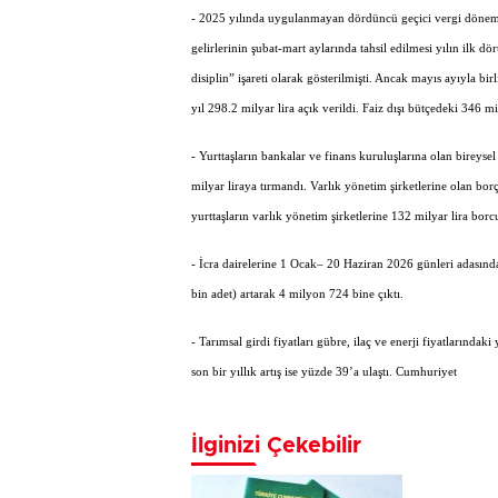
- 2025 yılında uygulanmayan dördüncü geçici vergi dönemin
gelirlerinin şubat-mart aylarında tahsil edilmesi yılın ilk
disiplin” işareti olarak gösterilmişti. Ancak mayıs ayıyla bir
yıl 298.2 milyar lira açık verildi. Faiz dışı bütçedeki 346 mi
- Yurttaşların bankalar ve finans kuruluşlarına olan bireysel
milyar liraya tırmandı. Varlık yönetim şirketlerine olan borç
yurttaşların varlık yönetim şirketlerine 132 milyar lira bor
- İcra dairelerine 1 Ocak– 20 Haziran 2026 günleri adasın
bin adet) artarak 4 milyon 724 bine çıktı.
- Tarımsal girdi fiyatları gübre, ilaç ve enerji fiyatlarındak
son bir yıllık artış ise yüzde 39’a ulaştı. Cumhuriyet
İlginizi Çekebilir