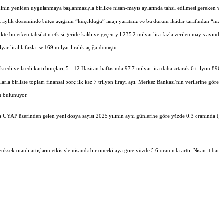
in yeniden uygulanmaya başlanmasıyla birlikte nisan-mayıs aylarında tahsil edilmesi gereken 
 dört aylık döneminde bütçe açığının “küçüldüğü” imajı yaratmış ve bu durum iktidar tarafından “ma
likte bu erken tahsilatın etkisi geride kaldı ve geçen yıl 235.2 milyar lira fazla verilen mayıs ayın
lyar liralık fazla ise 169 milyar liralık açığa dönüştü.
 kredi ve kredi kartı borçları, 5 - 12 Haziran haftasında 97.7 milyar lira daha artarak 6 trilyon 89
larla birlikte toplam finansal borç ilk kez 7 trilyon lirayı aştı. Merkez Bankası’nın verilerine göre
cu bulunuyor.
da UYAP üzerinden gelen yeni dosya sayısı 2025 yılının aynı günlerine göre yüzde 0.3 oranında 
i yüksek oranlı artışların etkisiyle nisanda bir önceki aya göre yüzde 5.6 oranında arttı. Nisan itibar