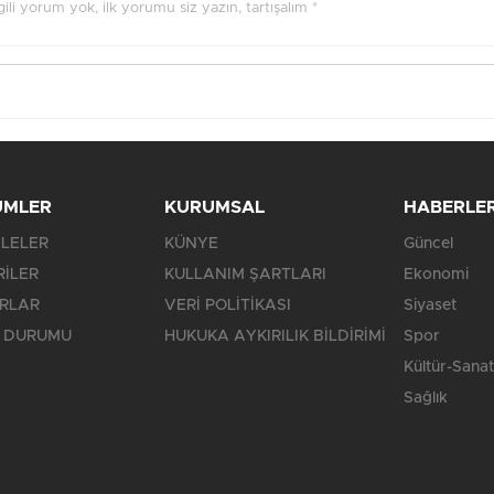
ilgili yorum yok, ilk yorumu siz yazın, tartışalım *
ÜMLER
KURUMSAL
HABERLE
LELER
KÜNYE
Güncel
RİLER
KULLANIM ŞARTLARI
Ekonomi
RLAR
VERİ POLİTİKASI
Siyaset
 DURUMU
HUKUKA AYKIRILIK BİLDİRİMİ
Spor
Kültür-Sanat
Sağlık