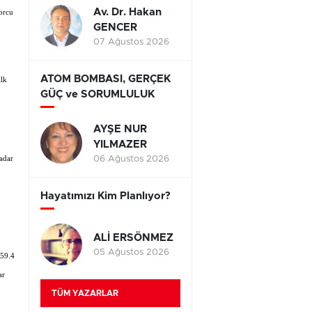
Av. Dr. Hakan
borcu
GENCER
07 Ağustos 2026
ATOM BOMBASI, GERÇEK
ilk
GÜÇ ve SORUMLULUK
AYŞE NUR
YILMAZER
kadar
06 Ağustos 2026
Hayatımızı Kim Planlıyor?
ALİ ERSÖNMEZ
05 Ağustos 2026
159.4
ar
TÜM YAZARLAR