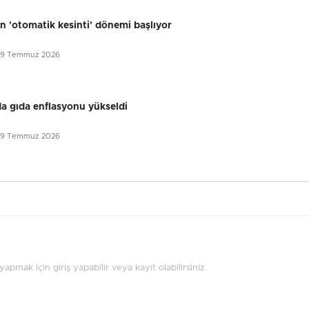
n 'otomatik kesinti' dönemi başlıyor
29 Temmuz 2026
 gıda enflasyonu yükseldi
29 Temmuz 2026
pmak için giriş yapabilir veya kayıt olabilirsiniz.