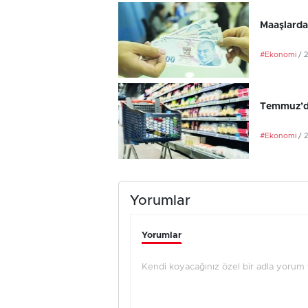
Maaşlarda
#Ekonomi
/ 
Temmuz’da
#Ekonomi
/ 
Yorumlar
Yorumlar
Kendi koyacağınız özel bir adla yorum ya