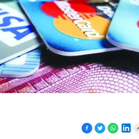
Birçok uyku hastalığının
En ucuz sigara 120 TL,
tan...
pa...