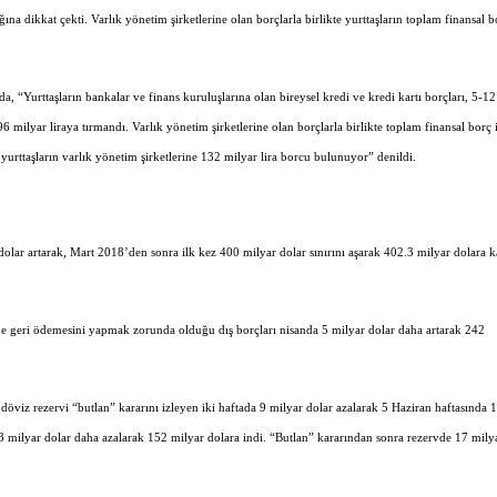
ğına dikkat çekti. Varlık yönetim şirketlerine olan borçlarla birlikte yurttaşların toplam finansal 
rttaşların bankalar ve finans kuruluşlarına olan bireysel kredi ve kredi kartı borçları, 5-12
6 milyar liraya tırmandı. Varlık yönetim şirketlerine olan borçlarla birlikte toplam finansal borç 
 yurttaşların varlık yönetim şirketlerine 132 milyar lira borcu bulunuyor” denildi.
 dolar artarak, Mart 2018’den sonra ilk kez 400 milyar dolar sınırını aşarak 402.3 milyar dolara 
sinde geri ödemesini yapmak zorunda olduğu dış borçları nisanda 5 milyar dolar daha artarak 242
öviz rezervi “butlan” kararını izleyen iki haftada 9 milyar dolar azalarak 5 Haziran haftasında 
.3 milyar dolar daha azalarak 152 milyar dolara indi. “Butlan” kararından sonra rezervde 17 mily