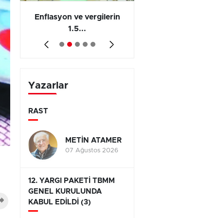
 en
Enflasyon ve vergilerin
Barış yatırımı, üre
1.5...
ve...
Yazarlar
RAST
METİN ATAMER
07 Ağustos 2026
12. YARGI PAKETİ TBMM
GENEL KURULUNDA
KABUL EDİLDİ (3)