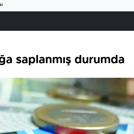
sı
ğa saplanmış durumda