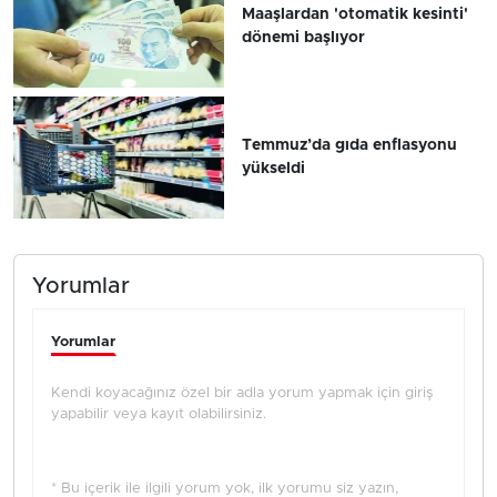
Maaşlardan 'otomatik kesinti'
dönemi başlıyor
Temmuz’da gıda enflasyonu
yükseldi
Yorumlar
Yorumlar
Kendi koyacağınız özel bir adla yorum yapmak için giriş
yapabilir veya kayıt olabilirsiniz.
* Bu içerik ile ilgili yorum yok, ilk yorumu siz yazın,