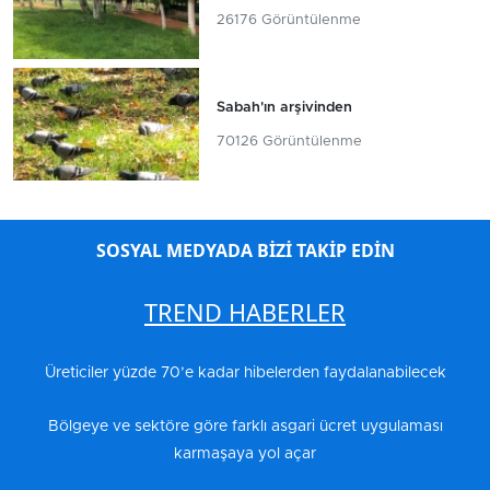
26176 Görüntülenme
Sabah'ın arşivinden
70126 Görüntülenme
SOSYAL MEDYADA BİZİ TAKİP EDİN
TREND HABERLER
Üreticiler yüzde 70’e kadar hibelerden faydalanabilecek
Bölgeye ve sektöre göre farklı asgari ücret uygulaması
karmaşaya yol açar