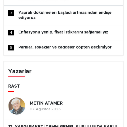
Yaprak dökülmeleri başladı artmasından endişe
3
ediyoruz
Enflasyonu yenip, fiyat istikrarını sağlamalıyız
4
Parklar, sokaklar ve caddeler çöpten geçilmiyor
5
Yazarlar
RAST
METİN ATAMER
07 Ağustos 2026
12. YARGI PAKETİ TBMM GENEL KURULUNDA KABUL