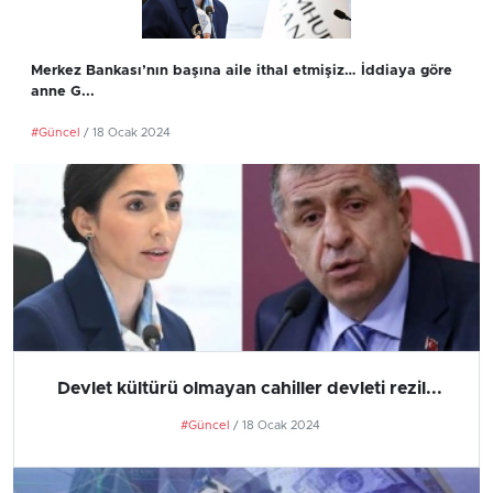
Merkez Bankası’nın başına aile ithal etmişiz… İddiaya göre
anne G...
#Güncel
/ 18 Ocak 2024
Devlet kültürü olmayan cahiller devleti rezil...
#Güncel
/ 18 Ocak 2024