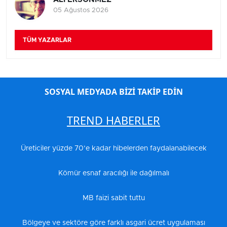
05 Ağustos 2026
TÜM YAZARLAR
SOSYAL MEDYADA BİZİ TAKİP EDİN
TREND HABERLER
Üreticiler yüzde 70’e kadar hibelerden faydalanabilecek
Kömür esnaf aracılığı ile dağılmalı
MB faizi sabit tuttu
Bölgeye ve sektöre göre farklı asgari ücret uygulaması