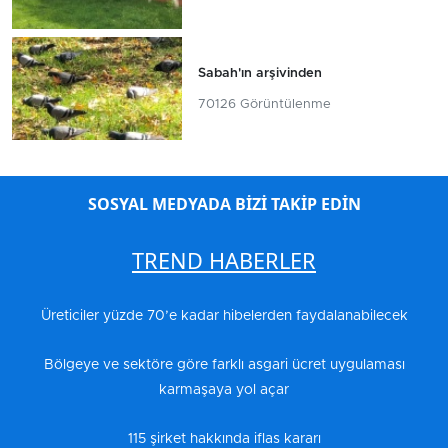
Sabah'ın arşivinden
70126 Görüntülenme
SOSYAL MEDYADA BİZİ TAKİP EDİN
TREND HABERLER
Üreticiler yüzde 70’e kadar hibelerden faydalanabilecek
Bölgeye ve sektöre göre farklı asgari ücret uygulaması
karmaşaya yol açar
115 şirket hakkında iflas kararı