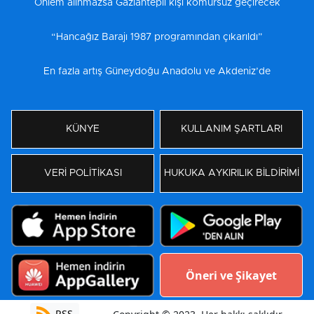
Önlem alınmazsa Gaziantepli kışı kömürsüz geçirecek
“Hancağız Barajı 1987 programından çıkarıldı”
En fazla artış Güneydoğu Anadolu ve Akdeniz’de
KÜNYE
KULLANIM ŞARTLARI
VERİ POLİTİKASI
HUKUKA AYKIRILIK BİLDİRİMİ
Öneri ve Şikayet
RSS