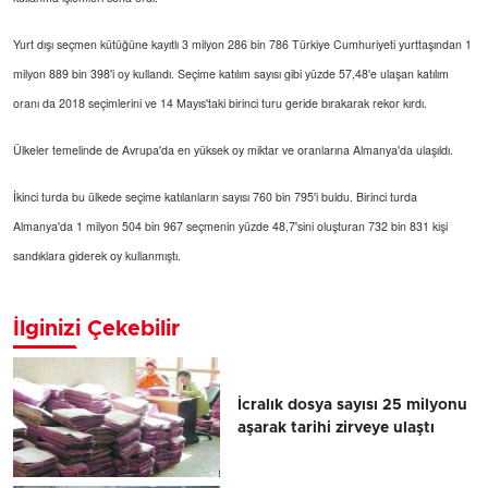
Yurt dışı seçmen kütüğüne kayıtlı 3 milyon 286 bin 786 Türkiye Cumhuriyeti yurttaşından 1
milyon 889 bin 398'i oy kullandı. Seçime katılım sayısı gibi yüzde 57,48'e ulaşan katılım
oranı da 2018 seçimlerini ve 14 Mayıs'taki birinci turu geride bırakarak rekor kırdı.
Ülkeler temelinde de Avrupa'da en yüksek oy miktar ve oranlarına Almanya'da ulaşıldı.
İkinci turda bu ülkede seçime katılanların sayısı 760 bin 795'i buldu. Birinci turda
Almanya'da 1 milyon 504 bin 967 seçmenin yüzde 48,7'sini oluşturan 732 bin 831 kişi
sandıklara giderek oy kullanmıştı.
İlginizi Çekebilir
İcralık dosya sayısı 25 milyonu
aşarak tarihi zirveye ulaştı