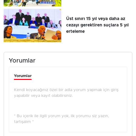
Üst sınırı 15 yıl veya daha az
cezayı gerektiren suçlara 5 yıl
erteleme
Yorumlar
Yorumlar
Kendi koyacağınız özel bir adla yorum yapmak için giriş
yapabilir veya kayıt olabilirsiniz.
* Bu içerik ile ilgili yorum yok, ilk yorumu siz yazın,
tartışalım *