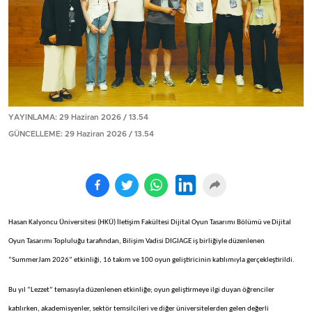
YAYINLAMA: 29 Haziran 2026 / 13.54
GÜNCELLEME: 29 Haziran 2026 / 13.54
Hasan Kalyoncu Üniversitesi (HKÜ) İletişim Fakültesi Dijital Oyun Tasarımı Bölümü ve Dijital
Oyun Tasarımı Topluluğu tarafından, Bilişim Vadisi DIGIAGE iş birliğiyle düzenlenen
“SummerJam 2026” etkinliği, 16 takım ve 100 oyun geliştiricinin katılımıyla gerçekleştirildi.
Bu yıl “Lezzet” temasıyla düzenlenen etkinliğe; oyun geliştirmeye ilgi duyan öğrenciler
katılırken, akademisyenler, sektör temsilcileri ve diğer üniversitelerden gelen değerli