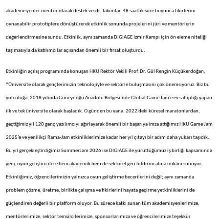
akademisyenler mentör olarak destek verdi. Takımlar, 48 saatlik süre boyunca fikirlerini
oynanabilir prototiplere dönüştürerek etkinlik sonunda projelerini jüri ve mentörlerin
değerlendirmesine sundu. Etkinlik, aynı zamanda DIGIAGE İzmir Kampı için ön eleme niteliği
taşımasıyla da katılımcılar açısından önemli bir fırsat oluşturdu.
Etkinliğin açılış programında konuşan HKÜ Rektör Vekili Prof. Dr. Gül Rengin Küçükerdoğan,
“Üniversite olarak gençlerimizin teknolojiyle ve sektörle buluşmasını çok önemsiyoruz. Biz bu
yolculuğa, 2018 yılında Güneydoğu Anadolu Bölgesi’nde Global Game Jam’e ev sahipliği yapan
ilk ve tek üniversite olarak başladık. O günden bu yana; 2022’deki küresel maratonlardan,
geçtiğimiz yıl 120 genç yazılımcıyı ağırlayarak önemli bir başarıya imza attığımız HKÜ Game Jam
2025’e ve yenilikçi Rama-Jam etkinliklerimize kadar her yıl çıtayı bir adım daha yukarı taşıdık.
Bu yıl gerçekleştirdiğimiz SummerJam 2026 ise DIGIAGE ile yürüttüğümüz iş birliği kapsamında
genç oyun geliştiricilere hem akademik hem de sektörel geri bildirim alma imkânı sunuyor.
Etkinliğimiz, öğrencilerimizin yalnızca oyun geliştirme becerilerini değil; aynı zamanda
problem çözme, üretme, birlikte çalışma ve fikirlerini hayata geçirme yetkinliklerini de
güçlendiren değerli bir platform oluyor. Bu sürece katkı sunan tüm akademisyenlerimize,
mentörlerimize, sektör temsilcilerimize, sponsorlarımıza ve öğrencilerimize teşekkür