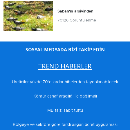
Sabah'ın arşivinden
70126 Görüntülenme
SOSYAL MEDYADA BİZİ TAKİP EDİN
TREND HABERLER
Üreticiler yüzde 70’e kadar hibelerden faydalanabilecek
Kömür esnaf aracılığı ile dağılmalı
MB faizi sabit tuttu
Bölgeye ve sektöre göre farklı asgari ücret uygulaması