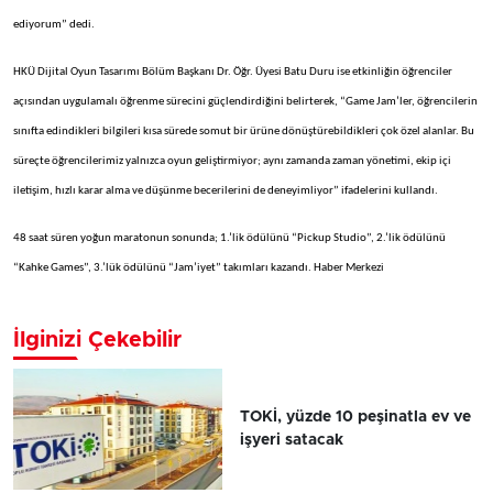
ediyorum” dedi.
HKÜ Dijital Oyun Tasarımı Bölüm Başkanı Dr. Öğr. Üyesi Batu Duru ise etkinliğin öğrenciler
açısından uygulamalı öğrenme sürecini güçlendirdiğini belirterek, “Game Jam’ler, öğrencilerin
sınıfta edindikleri bilgileri kısa sürede somut bir ürüne dönüştürebildikleri çok özel alanlar. Bu
süreçte öğrencilerimiz yalnızca oyun geliştirmiyor; aynı zamanda zaman yönetimi, ekip içi
iletişim, hızlı karar alma ve düşünme becerilerini de deneyimliyor” ifadelerini kullandı.
48 saat süren yoğun maratonun sonunda; 1.’lik ödülünü “Pickup Studio”, 2.’lik ödülünü
“Kahke Games”, 3.’lük ödülünü “Jam’iyet” takımları kazandı. Haber Merkezi
İlginizi Çekebilir
TOKİ, yüzde 10 peşinatla ev ve
işyeri satacak