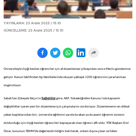
YAYINLAMA: 23 Aralık 2025 / 15.10
GÜNCELLEME: 23 Aralık 2025 / 15.10
Üniversiteyle ilişiği kesilen öğrenciler için af düzenlemesi yılbaşından sonra Meclis gündemine
geliyor. Kanun teklifinden tıp fakültelerinde okuyan yaklaşık 1200 öğrencinin yararlanması
öngörülüyor.
haberine
Sabah'tan Zübeyde Yalçın'ın
göre; AKP, Yükseköğretim Kanunu’nda kapsamlı
değişiklikler içeren yeni bir düzenleme için çalışmalarını sürdürüyor. Düzenlemenin en dikkat
çeken başlıklarından biri, üniversite eğitimini yarıda bırakan ya da azami öğrenim süresini
doldurduğu için ilişiği kesilen öğrencileri kapsayacak olası öğrenci affı oldu. YÖK Başkanı Erol
Özvar, konunun TBMM’de değerlendirildiğini belirterek, sistem dışına çıkan ve hâlen