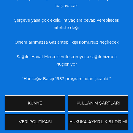
başlayacak
Çerçeve yasa çok eksik, ihtiyaçlara cevap verebilecek
nitelikte değil
Önlem alınmazsa Gaziantepli kışı kömürsüz geçirecek
Sağlıklı Hayat Merkezleri ile koruyucu sağlık hizmeti
güçleniyor
“Hancağız Barajı 1987 programından çıkarıldı”
KÜNYE
KULLANIM ŞARTLARI
VERİ POLİTİKASI
HUKUKA AYKIRILIK BİLDİRİMİ