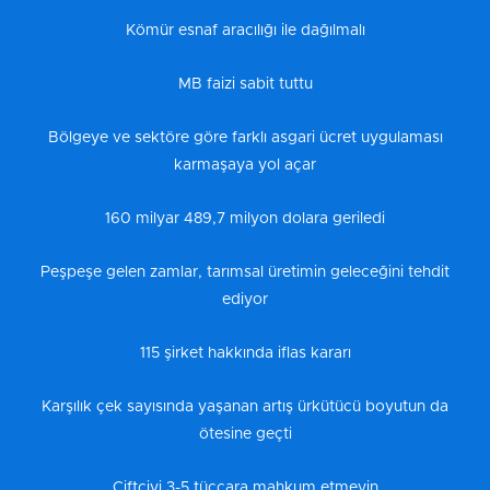
Kömür esnaf aracılığı ile dağılmalı
MB faizi sabit tuttu
Bölgeye ve sektöre göre farklı asgari ücret uygulaması
karmaşaya yol açar
160 milyar 489,7 milyon dolara geriledi
Peşpeşe gelen zamlar, tarımsal üretimin geleceğini tehdit
ediyor
115 şirket hakkında iflas kararı
Karşılık çek sayısında yaşanan artış ürkütücü boyutun da
ötesine geçti
Çiftçiyi 3-5 tüccara mahkum etmeyin