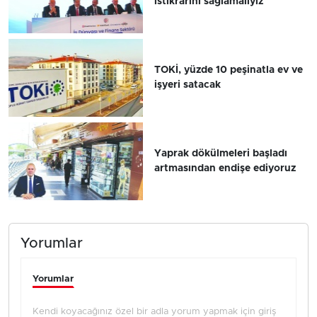
istikrarını sağlamalıyız
TOKİ, yüzde 10 peşinatla ev ve
işyeri satacak
Yaprak dökülmeleri başladı
artmasından endişe ediyoruz
Yorumlar
Yorumlar
Kendi koyacağınız özel bir adla yorum yapmak için giriş