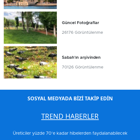
Güncel Fotoğraflar
26176 Görüntülenme
Sabah'ın arşivinden
70126 Görüntülenme
SOSYAL MEDYADA BİZİ TAKİP EDİN
TREND HABERLER
Üreticiler yüzde 70’e kadar hibelerden faydalanabilecek