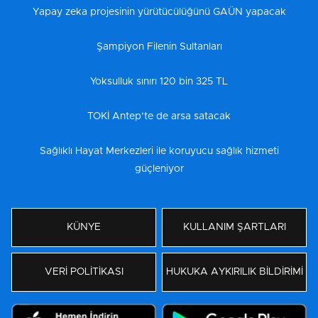
Yapay zeka projesinin yürütücülüğünü GAÜN yapacak
Şampiyon Filenin Sultanları
Yoksulluk sınırı 120 bin 325 TL
TOKİ Antep’te de arsa satacak
Sağlıklı Hayat Merkezleri ile koruyucu sağlık hizmeti
güçleniyor
KÜNYE
KULLANIM ŞARTLARI
VERİ POLİTİKASI
HUKUKA AYKIRILIK BİLDİRİMİ