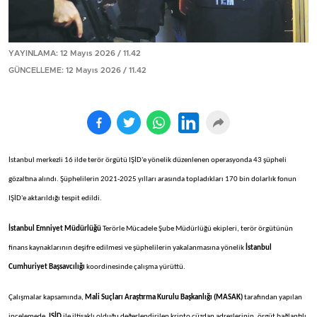
YAYINLAMA: 12 Mayıs 2026 / 11.42
GÜNCELLEME: 12 Mayıs 2026 / 11.42
İstanbul merkezli 16 ilde terör örgütü IŞİD'e yönelik düzenlenen operasyonda 43 şüpheli
gözaltına alındı. Şüphelilerin 2021-2025 yılları arasında topladıkları 170 bin dolarlık fonun
IŞİD'e aktarıldığı tespit edildi.
İstanbul Emniyet Müdürlüğü
Terörle Mücadele Şube Müdürlüğü ekipleri, terör örgütünün
finans kaynaklarının deşifre edilmesi ve şüphelilerin yakalanmasına yönelik
İstanbul
Cumhuriyet Başsavcılığı
koordinesinde çalışma yürüttü.
Çalışmalar kapsamında,
Mali Suçları Araştırma Kurulu Başkanlığı (MASAK)
tarafından yapılan
incelemede,
IŞİD
ile iltisaklı olduğu değerlendirilen kripto cüzdan adreslerinin, örgüt bağlantılı