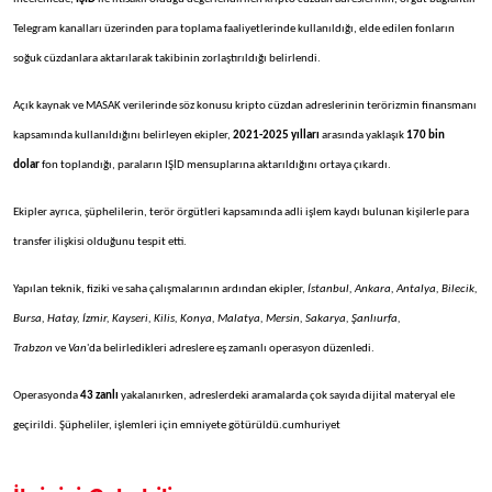
Telegram kanalları üzerinden para toplama faaliyetlerinde kullanıldığı, elde edilen fonların
soğuk cüzdanlara aktarılarak takibinin zorlaştırıldığı belirlendi.
Açık kaynak ve MASAK verilerinde söz konusu kripto cüzdan adreslerinin terörizmin finansmanı
kapsamında kullanıldığını belirleyen ekipler,
2021-2025 yılları
arasında yaklaşık
170 bin
dolar
fon toplandığı, paraların IŞİD mensuplarına aktarıldığını ortaya çıkardı.
Ekipler ayrıca, şüphelilerin, terör örgütleri kapsamında adli işlem kaydı bulunan kişilerle para
transfer ilişkisi olduğunu tespit etti.
Yapılan teknik, fiziki ve saha çalışmalarının ardından ekipler,
İstanbul, Ankara, Antalya, Bilecik,
Bursa, Hatay, İzmir, Kayseri, Kilis, Konya, Malatya, Mersin, Sakarya, Şanlıurfa,
Trabzon
ve
Van
'da belirledikleri adreslere eş zamanlı operasyon düzenledi.
Operasyonda
43 zanlı
yakalanırken, adreslerdeki aramalarda çok sayıda dijital materyal ele
geçirildi. Şüpheliler, işlemleri için emniyete götürüldü.cumhuriyet