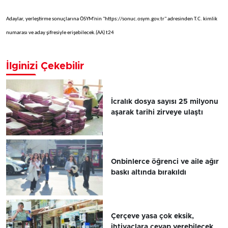
Adaylar, yerleştirme sonuçlarına ÖSYM'nin "https://sonuc.osym.gov.tr" adresinden T.C. kimlik
numarası ve aday şifresiyle erişebilecek.(AA) t24
İlginizi Çekebilir
İcralık dosya sayısı 25 milyonu
aşarak tarihi zirveye ulaştı
Onbinlerce öğrenci ve aile ağır
baskı altında bırakıldı
Çerçeve yasa çok eksik,
ihtiyaçlara cevap verebilecek