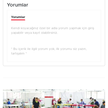
Yorumlar
Yorumlar
Kendi koyacağınız özel bir adla yorum yapmak için giriş
yapabilir veya kayıt olabilirsiniz.
* Bu içerik ile ilgili yorum yok, ilk yorumu siz yazın,
tartışalım *