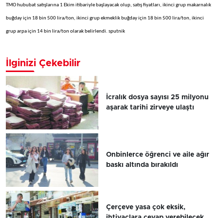
TMO hububat satışlarına 1 Ekim itibariyle başlayacak olup, satış fiyatları, ikinci grup makarnalık
buğday için 18 bin 500 lira/ton, ikinci grup ekmeklik buğday için 18 bin 500 lira/ton, ikinci
grup arpa için 14 bin lira/ton olarak belirlendi. sputnik
İlginizi Çekebilir
İcralık dosya sayısı 25 milyonu
aşarak tarihi zirveye ulaştı
Onbinlerce öğrenci ve aile ağır
baskı altında bırakıldı
Çerçeve yasa çok eksik,
ihtiyaçlara cevap verebilecek