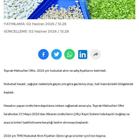
YAYINLAMA: 02 Haziran 2026 / 13.28
GÜNCELLEME: 02 Haziran 2026 / 13.28
Toprak Mahsulleri Ofisi, 2026 yılı hububat alım ve satış fiyatlarını belirledi.
Hububat hasadı, yağışlar nedeniyle geçen yıla göre gecikmiş olup, hali hazırda belli bölgelerde
başladı.
Hasadını yapan üreticilere depolama imkanı sağlamak amacıyla, Toprak Mahsulleri Ofisi
tarafından 21 Mayıs 2026'dan itibaren üreticilerin Çiftçi Kayıt Sistemi'nde kayıtlı buğday ve
arpa ürünleri taahhütname karşılığı teslim alınmaya başlandı.
2026 yılı TMO Hububat Alım Fiyatları (ikinci grup ürünler için) ton başına;