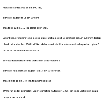
makarnalık buğdayda 16 bin 500 lira,
ekmeklik buğdayda 16 bin 500 lira,
arpada ise 12 bin 750 lira olarak belirlendi.
Bakanlıkça, üreticilere temel destek, planlı üretim desteği ve sertifikalı tohum kullanım desteği
olarak dekara toplam 980 lira (ülke ortalama verimi dikkate alınarak) ton başına ise toplam 3
bin 14 TL destek ödemesi yapılacak.
Böylece desteklerle birlikte üreticilerin eline toplamda
ekmeklik ve makarnalık buğday için 19 bin 514 lira/ton,
arpa için ise 15 bin 764 lira/ton geçmiş olacak.
TMO ürün bedeli ödemeleri, ürün teslimatına müteakip 45 gün içerisinde üreticilerin banka
hesaplarına yapılacak.